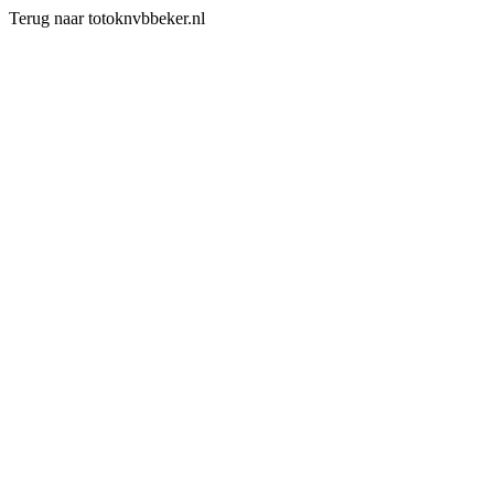
Terug naar totoknvbbeker.nl