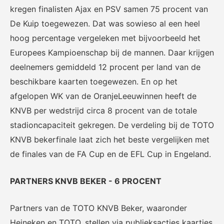
kregen finalisten Ajax en PSV samen 75 procent van
De Kuip toegewezen. Dat was sowieso al een heel
hoog percentage vergeleken met bijvoorbeeld het
Europees Kampioenschap bij de mannen. Daar krijgen
KNVB Shop
KNVB Ticketshop
deelnemers gemiddeld 12 procent per land van de
De officiële webshop van de
Het officiële verkoopkanaal
KNVB.
voor de KNVB. Koop hier je
beschikbare kaarten toegewezen. En op het
tickets voor Oranje en de
afgelopen WK van de OranjeLeeuwinnen heeft de
Eurojackpot KNVB Beker.
KNVB per wedstrijd circa 8 procent van de totale
stadioncapaciteit gekregen. De verdeling bij de TOTO
KNVB bekerfinale laat zich het beste vergelijken met
de finales van de FA Cup en de EFL Cup in Engeland.
PARTNERS KNVB BEKER - 6 PROCENT
Futsal Euro 2022
Dugout
Partners van de TOTO KNVB Beker, waaronder
De officiële toernooipagina
De digitale leeromgeving van
Heineken en TOTO, stellen via publieksacties kaartjes