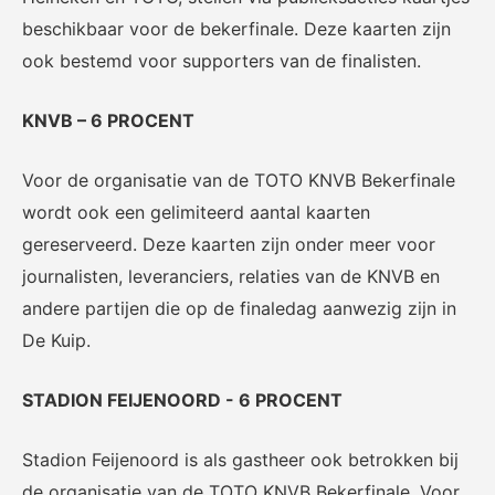
voor het EK Futsal 2022.
de KNVB
beschikbaar voor de bekerfinale. Deze kaarten zijn
ook bestemd voor supporters van de finalisten.
KNVB – 6 PROCENT
Voor de organisatie van de TOTO KNVB Bekerfinale
wordt ook een gelimiteerd aantal kaarten
Eén Tweetje
gereserveerd. Deze kaarten zijn onder meer voor
De online community voor
journalisten, leveranciers, relaties van de KNVB en
bestuurders in het
amateurvoetbal.
andere partijen die op de finaledag aanwezig zijn in
De Kuip.
STADION FEIJENOORD - 6 PROCENT
Stadion Feijenoord is als gastheer ook betrokken bij
de organisatie van de TOTO KNVB Bekerfinale. Voor