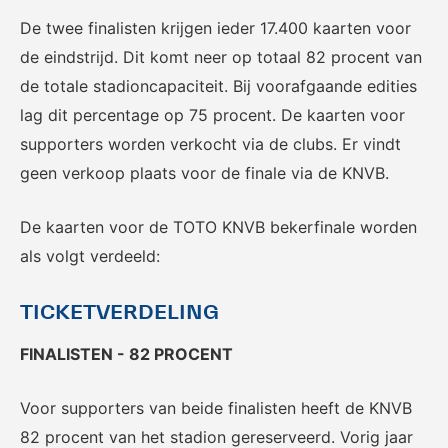
Het officiële kanaal van de
Kennis- en innovatiecentrum
Eurojackpot Vrouwen
voor Betaald Voetbal.
De twee finalisten krijgen ieder 17.400 kaarten voor
Eredivisie met het laatste
de eindstrijd. Dit komt neer op totaal 82 procent van
nieuws, programma,
de totale stadioncapaciteit. Bij voorafgaande edities
standen en alle
samenvattingen.
lag dit percentage op 75 procent. De kaarten voor
supporters worden verkocht via de clubs. Er vindt
geen verkoop plaats voor de finale via de KNVB.
De kaarten voor de TOTO KNVB bekerfinale worden
als volgt verdeeld:
Rinus
KNVB Campus
TICKETVERDELING
De online assistent voor alle
Voor de teams van morgen.
FINALISTEN - 82 PROCENT
jeugdtrainers van Nederland.
Voor supporters van beide finalisten heeft de KNVB
82 procent van het stadion gereserveerd. Vorig jaar