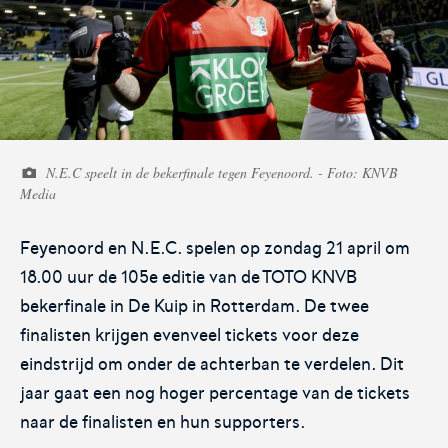
Voetbal.nl
Eurojackpot KNVB
Beker
Hét platform voor
Voor het laatste nieuws,
N.E.C speelt in de bekerfinale tegen Feyenoord. - Foto: KNVB
amateurvoetballend
uitslagen en programma van
Media
Nederland.
de Eurojackpot KNVB Beker.
Feyenoord en N.E.C. spelen op zondag 21 april om
18.00 uur de 105e editie van de TOTO KNVB
bekerfinale in De Kuip in Rotterdam. De twee
finalisten krijgen evenveel tickets voor deze
eindstrijd om onder de achterban te verdelen. Dit
Eurojackpot Vrouwen
KNVB Expertise
jaar gaat een nog hoger percentage van de tickets
Eredivisie
naar de finalisten en hun supporters.