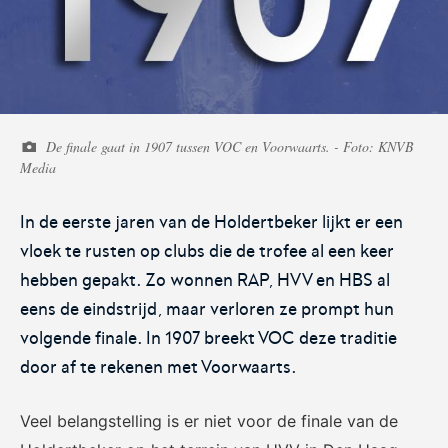
Voetbal.nl
Eurojackpot KNVB
Beker
De finale gaat in 1907 tussen VOC en Voorwaarts. - Foto: KNVB
Hét platform voor
Voor het laatste nieuws,
Media
amateurvoetballend
uitslagen en programma van
Nederland.
de Eurojackpot KNVB Beker.
In de eerste jaren van de Holdertbeker lijkt er een
vloek te rusten op clubs die de trofee al een keer
hebben gepakt. Zo wonnen RAP, HVV en HBS al
eens de eindstrijd, maar verloren ze prompt hun
volgende finale. In 1907 breekt VOC deze traditie
door af te rekenen met Voorwaarts.
Eurojackpot Vrouwen
KNVB Expertise
Eredivisie
Veel belangstelling is er niet voor de finale van de