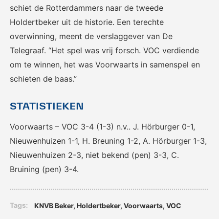
voor het EK Futsal 2022.
de KNVB
schiet de Rotterdammers naar de tweede
Holdertbeker uit de historie. Een terechte
overwinning, meent de verslaggever van De
Telegraaf. “Het spel was vrij forsch. VOC verdiende
om te winnen, het was Voorwaarts in samenspel en
schieten de baas.”
Eén Tweetje
STATISTIEKEN
De online community voor
bestuurders in het
Voorwaarts – VOC 3-4 (1-3) n.v.. J. Hörburger 0-1,
amateurvoetbal.
Nieuwenhuizen 1-1, H. Breuning 1-2, A. Hörburger 1-3,
Nieuwenhuizen 2-3, niet bekend (pen) 3-3, C.
Bruining (pen) 3-4.
Tags:
KNVB Beker
,
Holdertbeker
,
Voorwaarts
,
VOC