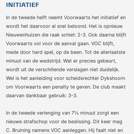
INITIATIEF
In de tweede helft neemt Voorwaarts het initiatief en
wordt het daarvoor al snel beloond. Het is opnieuw
KNVB Shop
KNVB Ticketshop
Nieuwenhuizen die raak schiet: 2-3. Ook daarna blijft
De officiële webshop van de
Het officiële verkoopkanaal
Voorwaarts vol voor de aanval gaan. VOC blijft,
KNVB.
voor de KNVB. Koop hier je
mede door hard spel, op de been. Tot de allerlaatste
tickets voor Oranje en de
minuut van de wedstrijd. Wat er precies gebeurt,
Eurojackpot KNVB Beker.
wordt uit de verschillende verslagen niet duidelijk.
Wel is het aanleiding voor scheidsrechter Dykshoorn
om Voorwaarts een penalty te geven. De club maakt
daarvan dankbaar gebruik: 3-3.
In de tweede verlenging van 7½ minuut zorgt een
Futsal Euro 2022
Dugout
nieuwe strafschop voor de beslissing. Dit keer mag
De officiële toernooipagina
De digitale leeromgeving van
C. Bruining namens VOC aanleggen. Hij faalt niet en