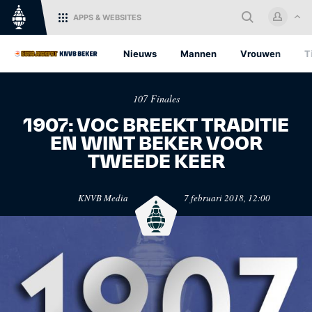
APPS
& WEBSITES
Home
Nieuws
Mannen
Vrouwen
T
Log in met je KNVB Account of
107 Finales
maak een nieuw KNVB Account
aan.
1907: VOC BREEKT TRADITIE
EN WINT BEKER VOOR
Inloggen
TWEEDE KEER
KNVB.nl
Oranje
KNVB Media
7 februari 2018, 12:00
Voor nieuws en
Het officiële kanaal van de
Registreren
ondersteuning van het
KNVB voor alle Oranjefans.
Nederlandse voetbal.