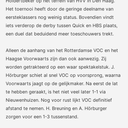
Holdertbeker op het terrein van HVV in Den Haag.
Het officiële kanaal van de
Kennis- en innovatiecentrum
Eurojackpot Vrouwen
voor Betaald Voetbal.
Het toernooi heeft door de geringe deelname van
Eredivisie met het laatste
eersteklassers nog weinig status. Bovendien vindt
nieuws, programma,
iets verderop de derby tussen Quick en HBS plaats,
standen en alle
samenvattingen.
een duel dat beduidend meer toeschouwers trekt.
Alleen de aanhang van het Rotterdamse VOC en het
Haagse Voorwaarts zijn dan ook aanwezig. Zij
worden getrakteerd op een waar spektakelstuk. J.
Hörburger schiet al snel VOC op voorsprong, waarna
Voorwaarts jaagt op de gelijkmaker. Na eerst de lat
Rinus
KNVB Campus
te hebben geraakt, is het niet veel later 1-1 via
De online assistent voor alle
Voor de teams van morgen.
Nieuwenhuizen. Nog voor rust lijkt VOC definitief
jeugdtrainers van Nederland.
afstand te nemen. H. Breuning en A. Hörburger
zorgen voor een 1-3 tussenstand.