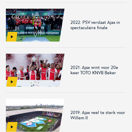
Het officiële kanaal van de
Kennis- en innovatiecentrum
Eurojackpot Vrouwen
voor Betaald Voetbal.
Eredivisie met het laatste
nieuws, programma,
2022: PSV verslaat Ajax in
standen en alle
spectaculaire finale
samenvattingen.
2021: Ajax wint voor 20e
keer TOTO KNVB Beker
Rinus
KNVB Campus
De online assistent voor alle
Voor de teams van morgen.
jeugdtrainers van Nederland.
2019: Ajax veel te sterk voor
Willem II