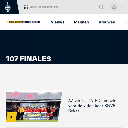
APPS
& WEBSITES
Home
Nieuws
Mannen
Vrouwen
T
Log in met je KNVB Account of
maak een nieuw KNVB Account
aan.
107 FINALES
Inloggen
KNVB.nl
Oranje
Voor nieuws en
Het officiële kanaal van de
Registreren
ondersteuning van het
KNVB voor alle Oranjefans.
Nederlandse voetbal.
AZ verslaat N.E.C. en wint
voor de vijfde keer KNVB
Beker