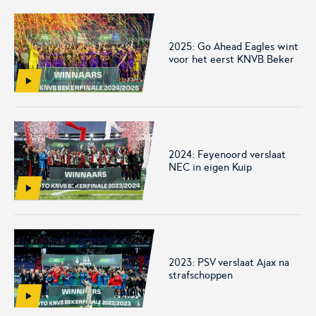
2025: Go Ahead Eagles wint
voor het eerst KNVB Beker
Voetbal.nl
Eurojackpot KNVB
Beker
Hét platform voor
Voor het laatste nieuws,
amateurvoetballend
uitslagen en programma van
Nederland.
de Eurojackpot KNVB Beker.
2024: Feyenoord verslaat
NEC in eigen Kuip
2023: PSV verslaat Ajax na
Eurojackpot Vrouwen
KNVB Expertise
strafschoppen
Eredivisie