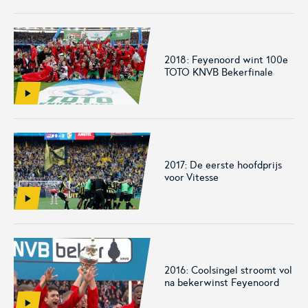
2018: Feyenoord wint 100e
KNVB Shop
KNVB Ticketshop
TOTO KNVB Bekerfinale
De officiële webshop van de
Het officiële verkoopkanaal
KNVB.
voor de KNVB. Koop hier je
tickets voor Oranje en de
Eurojackpot KNVB Beker.
2017: De eerste hoofdprijs
voor Vitesse
2016: Coolsingel stroomt vol
Futsal Euro 2022
Dugout
na bekerwinst Feyenoord
De officiële toernooipagina
De digitale leeromgeving van