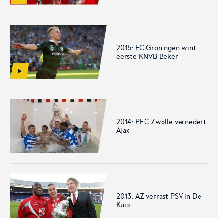
voor het EK Futsal 2022.
de KNVB
2015: FC Groningen wint
eerste KNVB Beker
Eén Tweetje
De online community voor
2014: PEC Zwolle vernedert
bestuurders in het
Ajax
amateurvoetbal.
2013: AZ verrast PSV in De
Kuip