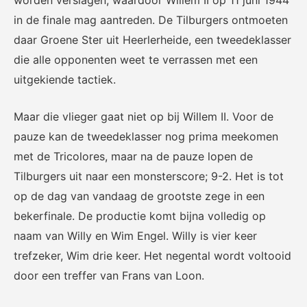
in de finale mag aantreden. De Tilburgers ontmoeten
daar Groene Ster uit Heerlerheide, een tweedeklasser
die alle opponenten weet te verrassen met een
KNVB Shop
KNVB Ticketshop
uitgekiende tactiek.
De officiële webshop van de
Het officiële verkoopkanaal
KNVB.
voor de KNVB. Koop hier je
Maar die vlieger gaat niet op bij Willem II. Voor de
tickets voor Oranje en de
pauze kan de tweedeklasser nog prima meekomen
Eurojackpot KNVB Beker.
met de Tricolores, maar na de pauze lopen de
Tilburgers uit naar een monsterscore; 9-2. Het is tot
op de dag van vandaag de grootste zege in een
bekerfinale. De productie komt bijna volledig op
naam van Willy en Wim Engel. Willy is vier keer
trefzeker, Wim drie keer. Het negental wordt voltooid
Futsal Euro 2022
Dugout
door een treffer van Frans van Loon.
De officiële toernooipagina
De digitale leeromgeving van