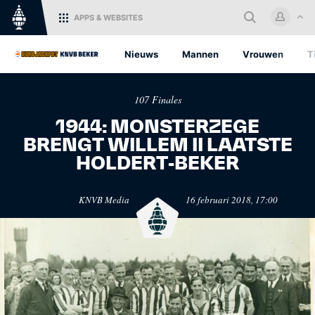
APPS
& WEBSITES
Home
Nieuws
Mannen
Vrouwen
T
Log in met je KNVB Account of
107 Finales
maak een nieuw KNVB Account
aan.
1944: MONSTERZEGE
BRENGT WILLEM II LAATSTE
Inloggen
HOLDERT-BEKER
KNVB.nl
Oranje
KNVB Media
16 februari 2018, 17:00
Voor nieuws en
Het officiële kanaal van de
Registreren
ondersteuning van het
KNVB voor alle Oranjefans.
Nederlandse voetbal.