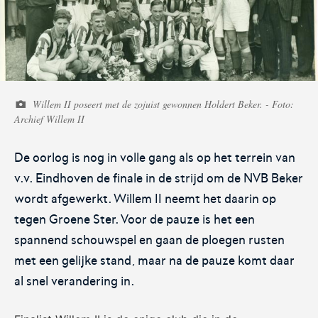
Voetbal.nl
Eurojackpot KNVB
Beker
Willem II poseert met de zojuist gewonnen Holdert Beker. - Foto:
Hét platform voor
Voor het laatste nieuws,
Archief Willem II
amateurvoetballend
uitslagen en programma van
Nederland.
de Eurojackpot KNVB Beker.
De oorlog is nog in volle gang als op het terrein van
v.v. Eindhoven de finale in de strijd om de NVB Beker
wordt afgewerkt. Willem II neemt het daarin op
tegen Groene Ster. Voor de pauze is het een
spannend schouwspel en gaan de ploegen rusten
met een gelijke stand, maar na de pauze komt daar
Eurojackpot Vrouwen
KNVB Expertise
al snel verandering in.
Eredivisie