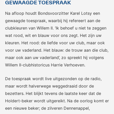
voor het EK Futsal 2022.
de KNVB
GEWAAGDE TOESPRAAK
Na afloop houdt Bondsvoorzitter Karel Lotsy een
gewaagde toespraak, waarbij hij refereert aan de
clubkleuren van Willem II. ‘Ik behoef u niet te zeggen
wat rood, wit en blauw voor ons zegt. Het zijn uw
kleuren. Het rood: de liefde voor uw club, maar ook
voor uw vaderland. Het blauw: de trouw aan die club,
Eén Tweetje
maar ook aan uw vaderland’, zo spreekt hij volgens
De online community voor
Willem II-clubhistoricus Harrie Verhoeven.
bestuurders in het
amateurvoetbal.
De toespraak wordt live uitgezonden op de radio,
maar wordt halverwege weggedraaid door de
bezetters. Het blijkt tevens de laatste keer dat de
Holdert-beker wordt uitgereikt. Na de oorlog komt er
een nieuwe beker; de zilveren Dennenappel,