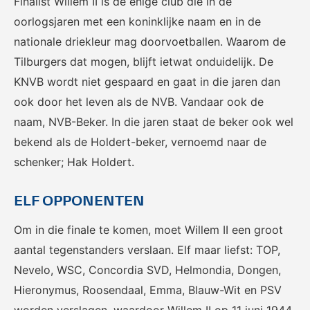
Finalist Willem II is de enige club die in de
Het officiële kanaal van de
Kennis- en innovatiecentrum
Eurojackpot Vrouwen
voor Betaald Voetbal.
oorlogsjaren met een koninklijke naam en in de
Eredivisie met het laatste
nationale driekleur mag doorvoetballen. Waarom de
nieuws, programma,
Tilburgers dat mogen, blijft ietwat onduidelijk. De
standen en alle
samenvattingen.
KNVB wordt niet gespaard en gaat in die jaren dan
ook door het leven als de NVB. Vandaar ook de
naam, NVB-Beker. In die jaren staat de beker ook wel
bekend als de Holdert-beker, vernoemd naar de
schenker; Hak Holdert.
ELF OPPONENTEN
Rinus
KNVB Campus
Om in die finale te komen, moet Willem II een groot
De online assistent voor alle
Voor de teams van morgen.
jeugdtrainers van Nederland.
aantal tegenstanders verslaan. Elf maar liefst: TOP,
Nevelo, WSC, Concordia SVD, Helmondia, Dongen,
Hieronymus, Roosendaal, Emma, Blauw-Wit en PSV
worden verslagen, waardoor Willem II op 11 juni 1944