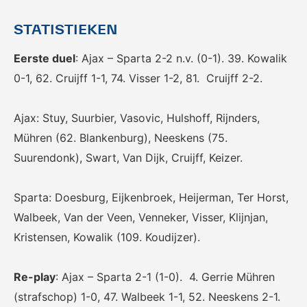
voor het EK Futsal 2022.
de KNVB
STATISTIEKEN
Eerste duel
: Ajax – Sparta 2-2 n.v. (0-1). 39. Kowalik
0-1, 62. Cruijff 1-1, 74. Visser 1-2, 81. Cruijff 2-2.
Ajax: Stuy, Suurbier, Vasovic, Hulshoff, Rijnders,
Eén Tweetje
Mühren (62. Blankenburg), Neeskens (75.
Suurendonk), Swart, Van Dijk, Cruijff, Keizer.
De online community voor
bestuurders in het
amateurvoetbal.
Sparta: Doesburg, Eijkenbroek, Heijerman, Ter Horst,
Walbeek, Van der Veen, Venneker, Visser, Klijnjan,
Kristensen, Kowalik (109. Koudijzer).
Re-play
: Ajax – Sparta 2-1 (1-0). 4. Gerrie Mühren
(strafschop) 1-0, 47. Walbeek 1-1, 52. Neeskens 2-1.