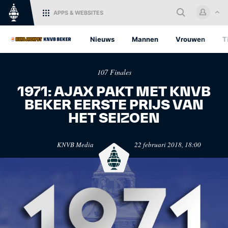
APPS
& WEBSITES
Home
Nieuws
Mannen
Vrouwen
T
Log in met je KNVB Account of
107 Finales
maak een nieuw KNVB Account
aan.
1971: AJAX PAKT MET KNVB
BEKER EERSTE PRIJS VAN
Inloggen
HET SEIZOEN
KNVB.nl
Oranje
KNVB Media
22 februari 2018, 18:00
Voor nieuws en
Het officiële kanaal van de
Registreren
ondersteuning van het
KNVB voor alle Oranjefans.
Nederlandse voetbal.