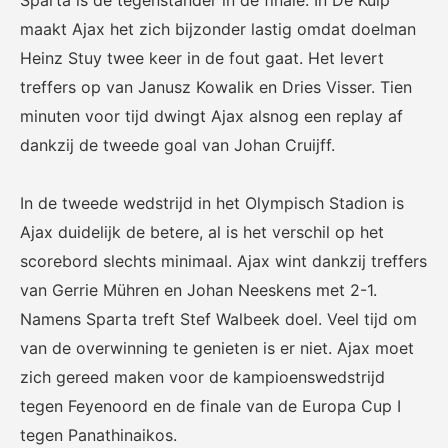
maakt Ajax het zich bijzonder lastig omdat doelman
Heinz Stuy twee keer in de fout gaat. Het levert
treffers op van Janusz Kowalik en Dries Visser. Tien
KNVB Shop
KNVB Ticketshop
minuten voor tijd dwingt Ajax alsnog een replay af
De officiële webshop van de
Het officiële verkoopkanaal
dankzij de tweede goal van Johan Cruijff.
KNVB.
voor de KNVB. Koop hier je
tickets voor Oranje en de
In de tweede wedstrijd in het Olympisch Stadion is
Eurojackpot KNVB Beker.
Ajax duidelijk de betere, al is het verschil op het
scorebord slechts minimaal. Ajax wint dankzij treffers
van Gerrie Mühren en Johan Neeskens met 2-1.
Namens Sparta treft Stef Walbeek doel. Veel tijd om
van de overwinning te genieten is er niet. Ajax moet
zich gereed maken voor de kampioenswedstrijd
Futsal Euro 2022
Dugout
tegen Feyenoord en de finale van de Europa Cup I
De officiële toernooipagina
De digitale leeromgeving van
tegen Panathinaikos.