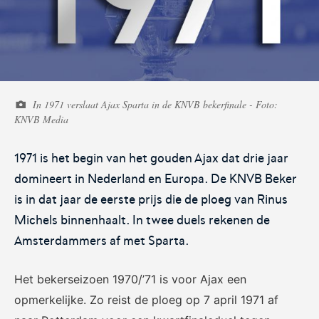
Voetbal.nl
Eurojackpot KNVB
Beker
In 1971 verslaat Ajax Sparta in de KNVB bekerfinale - Foto:
Hét platform voor
Voor het laatste nieuws,
KNVB Media
amateurvoetballend
uitslagen en programma van
Nederland.
de Eurojackpot KNVB Beker.
1971 is het begin van het gouden Ajax dat drie jaar
domineert in Nederland en Europa. De KNVB Beker
is in dat jaar de eerste prijs die de ploeg van Rinus
Michels binnenhaalt. In twee duels rekenen de
Amsterdammers af met Sparta.
Eurojackpot Vrouwen
KNVB Expertise
Het bekerseizoen 1970/’71 is voor Ajax een
Eredivisie
opmerkelijke. Zo reist de ploeg op 7 april 1971 af