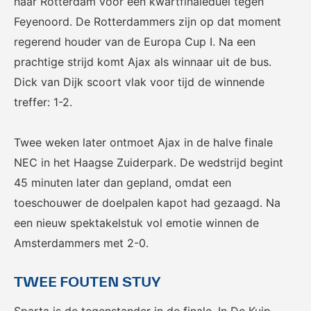
naar Rotterdam voor een kwartfinaleduel tegen
Het officiële kanaal van de
Kennis- en innovatiecentrum
Eurojackpot Vrouwen
voor Betaald Voetbal.
Feyenoord. De Rotterdammers zijn op dat moment
Eredivisie met het laatste
regerend houder van de Europa Cup I. Na een
nieuws, programma,
prachtige strijd komt Ajax als winnaar uit de bus.
standen en alle
samenvattingen.
Dick van Dijk scoort vlak voor tijd de winnende
treffer: 1-2.
Twee weken later ontmoet Ajax in de halve finale
NEC in het Haagse Zuiderpark. De wedstrijd begint
45 minuten later dan gepland, omdat een
toeschouwer de doelpalen kapot had gezaagd. Na
Rinus
KNVB Campus
een nieuw spektakelstuk vol emotie winnen de
De online assistent voor alle
Voor de teams van morgen.
Amsterdammers met 2-0.
jeugdtrainers van Nederland.
TWEE FOUTEN STUY
Sparta is de tegenstander in de finale. In De Kuip