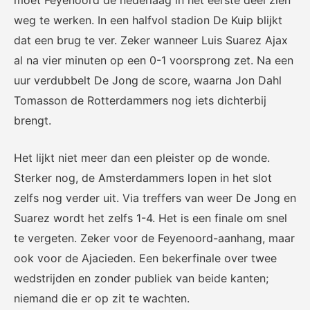
weg te werken. In een halfvol stadion De Kuip blijkt
dat een brug te ver. Zeker wanneer Luis Suarez Ajax
al na vier minuten op een 0-1 voorsprong zet. Na een
KNVB Shop
KNVB Ticketshop
uur verdubbelt De Jong de score, waarna Jon Dahl
De officiële webshop van de
Het officiële verkoopkanaal
Tomasson de Rotterdammers nog iets dichterbij
KNVB.
voor de KNVB. Koop hier je
brengt.
tickets voor Oranje en de
Eurojackpot KNVB Beker.
Het lijkt niet meer dan een pleister op de wonde.
Sterker nog, de Amsterdammers lopen in het slot
zelfs nog verder uit. Via treffers van weer De Jong en
Suarez wordt het zelfs 1-4. Het is een finale om snel
te vergeten. Zeker voor de Feyenoord-aanhang, maar
ook voor de Ajacieden. Een bekerfinale over twee
Futsal Euro 2022
Dugout
wedstrijden en zonder publiek van beide kanten;
niemand die er op zit te wachten.
De officiële toernooipagina
De digitale leeromgeving van