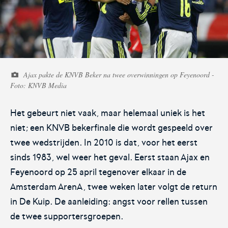
Voetbal.nl
Eurojackpot KNVB
Beker
Ajax pakte de KNVB Beker na twee overwinningen op Feyenoord -
Hét platform voor
Voor het laatste nieuws,
Foto: KNVB Media
amateurvoetballend
uitslagen en programma van
Nederland.
de Eurojackpot KNVB Beker.
Het gebeurt niet vaak, maar helemaal uniek is het
niet; een KNVB bekerfinale die wordt gespeeld over
twee wedstrijden. In 2010 is dat, voor het eerst
sinds 1983, wel weer het geval. Eerst staan Ajax en
Feyenoord op 25 april tegenover elkaar in de
Amsterdam ArenA, twee weken later volgt de return
Eurojackpot Vrouwen
KNVB Expertise
in De Kuip. De aanleiding: angst voor rellen tussen
Eredivisie
de twee supportersgroepen.