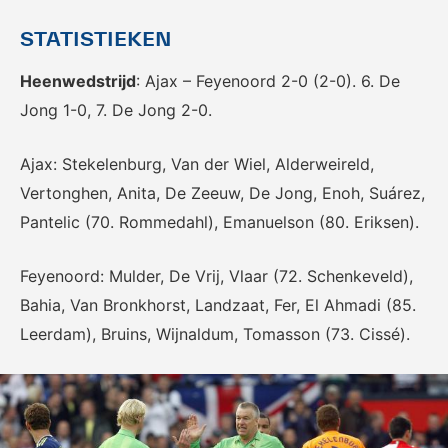
voor het EK Futsal 2022.
de KNVB
STATISTIEKEN
Heenwedstrijd
: Ajax – Feyenoord 2-0 (2-0). 6. De
Jong 1-0, 7. De Jong 2-0.
Ajax: Stekelenburg, Van der Wiel, Alderweireld,
Vertonghen, Anita, De Zeeuw, De Jong, Enoh, Suárez,
Eén Tweetje
Pantelic (70. Rommedahl), Emanuelson (80. Eriksen).
De online community voor
bestuurders in het
Feyenoord: Mulder, De Vrij, Vlaar (72. Schenkeveld),
amateurvoetbal.
Bahia, Van Bronkhorst, Landzaat, Fer, El Ahmadi (85.
Leerdam), Bruins, Wijnaldum, Tomasson (73. Cissé).