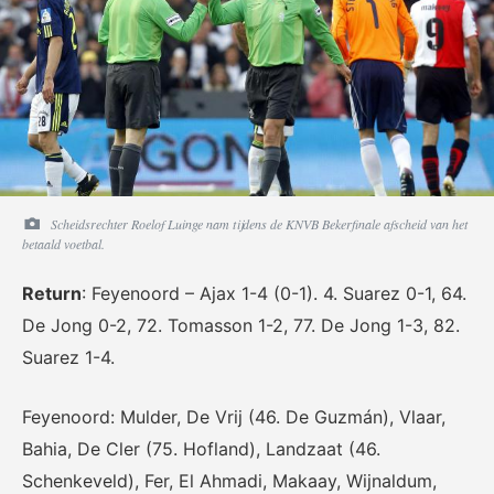
Scheidsrechter Roelof Luinge nam tijdens de KNVB Bekerfinale afscheid van het
betaald voetbal.
Return
: Feyenoord – Ajax 1-4 (0-1). 4. Suarez 0-1, 64.
De Jong 0-2, 72. Tomasson 1-2, 77. De Jong 1-3, 82.
Suarez 1-4.
Feyenoord: Mulder, De Vrij (46. De Guzmán), Vlaar,
Bahia, De Cler (75. Hofland), Landzaat (46.
Schenkeveld), Fer, El Ahmadi, Makaay, Wijnaldum,