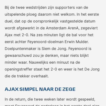
Het officiële kanaal van de
Kennis- en innovatiecentrum
Eurojackpot Vrouwen
voor Betaald Voetbal.
Bij de twee wedstrijden zijn supporters van de
Eredivisie met het laatste
uitspelende ploeg daarom niet welkom. In het eerste
nieuws, programma,
duel, dat op de oorspronkelijk vastgestelde datum
standen en alle
samenvattingen.
wordt afgewerkt in de Amsterdam ArenA, zegeviert
Ajax met 2-0. Na zes minuten ligt de bal voor het
eerst achter Feyenoord-doelman Erwin Mulder.
Doelpuntenmaker is Siem de Jong. Feyenoord is
gewaarschuwd zou je denken, maar niets blijkt
minder waar. Nauwelijks een minuut na de
openingstreffer staat het 2-0 en weer is het De Jong
Rinus
KNVB Campus
die de trekker overhaalt.
De online assistent voor alle
Voor de teams van morgen.
jeugdtrainers van Nederland.
AJAX SIMPEL NAAR DE ZEGE
In de return, die twee weken later wordt gespeeld,
moet Feyenoord de nederlaag in het eerste deel zien