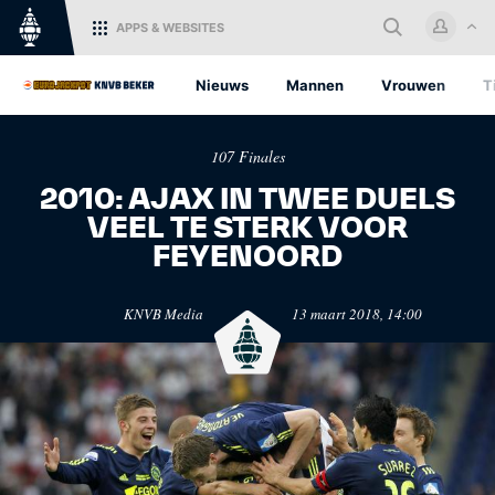
APPS
& WEBSITES
Home
Nieuws
Mannen
Vrouwen
T
Log in met je KNVB Account of
107 Finales
maak een nieuw KNVB Account
aan.
2010: AJAX IN TWEE DUELS
VEEL TE STERK VOOR
Inloggen
FEYENOORD
KNVB.nl
Oranje
KNVB Media
13 maart 2018, 14:00
Voor nieuws en
Het officiële kanaal van de
Registreren
ondersteuning van het
KNVB voor alle Oranjefans.
Nederlandse voetbal.