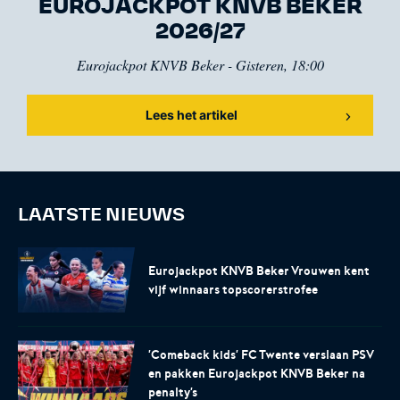
EUROJACKPOT KNVB BEKER
2026/27
Eurojackpot KNVB Beker - Gisteren, 18:00
Voetbal.nl
Eurojackpot KNVB
Beker
Lees het artikel
Hét platform voor
Voor het laatste nieuws,
amateurvoetballend
uitslagen en programma van
Nederland.
de Eurojackpot KNVB Beker.
LAATSTE NIEUWS
Eurojackpot KNVB Beker Vrouwen kent
vijf winnaars topscorerstrofee
Eurojackpot Vrouwen
KNVB Expertise
'Comeback kids' FC Twente verslaan PSV
Eredivisie
en pakken Eurojackpot KNVB Beker na
penalty's