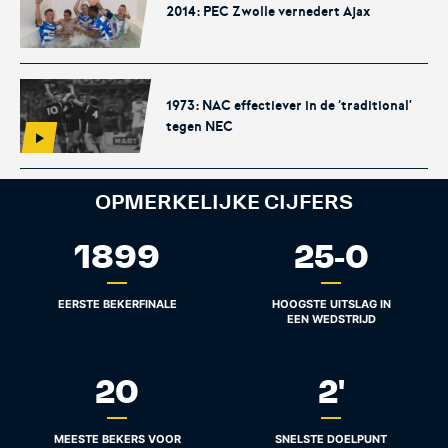
2014: PEC Zwolle vernedert Ajax
KNVB Shop
KNVB Ticketshop
1973: NAC effectiever in de ‘traditional’
tegen NEC
De officiële webshop van de
Het officiële verkoopkanaal
KNVB.
voor de KNVB. Koop hier je
tickets voor Oranje en de
OPMERKELIJKE CIJFERS
Eurojackpot KNVB Beker.
1899
25
-
0
EERSTE BEKERFINALE
HOOGSTE UITSLAG IN
EEN WEDSTRIJD
20
2
'
Futsal Euro 2022
Dugout
De officiële toernooipagina
De digitale leeromgeving van
MEESTE BEKERS VOOR
SNELSTE DOELPUNT