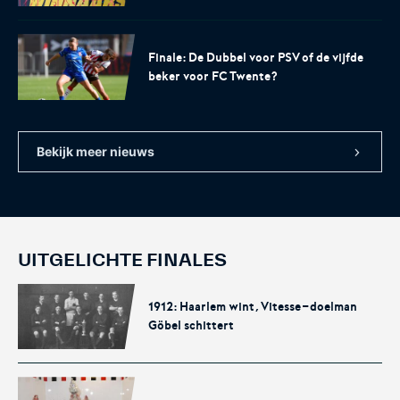
Het officiële kanaal van de
Kennis- en innovatiecentrum
Eurojackpot Vrouwen
voor Betaald Voetbal.
Eredivisie met het laatste
Finale: De Dubbel voor PSV of de vijfde
nieuws, programma,
beker voor FC Twente?
standen en alle
samenvattingen.
Bekijk meer nieuws
UITGELICHTE FINALES
Rinus
KNVB Campus
De online assistent voor alle
Voor de teams van morgen.
1912: Haarlem wint, Vitesse-doelman
jeugdtrainers van Nederland.
Göbel schittert