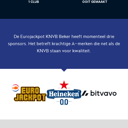
voor het EK Futsal 2022.
de KNVB
1 CLUB
OOIT GEMAAKT
De Eurojackpot KNVB Beker heeft momenteel drie
sponsors. Het betreft krachtige A-merken die net als de
KNVB staan voor kwaliteit.
Eén Tweetje
De online community voor
bestuurders in het
amateurvoetbal.