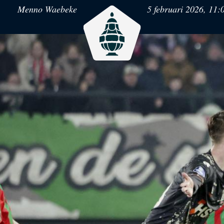
Menno Waebeke
5 februari 2026, 11:
Eurojackpot Vrouwen
KNV
Eredivisie
Het officiële kanaal van de Eurojackpot
Kenn
B
Vrouwen Eredivisie met het laatste
Voet
nieuws, programma, standen en alle
samenvattingen.
KNVB Campus
KNV