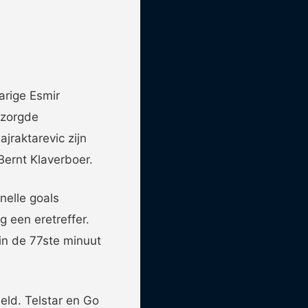
arige Esmir
 zorgde
jraktarevic zijn
Bernt Klaverboer.
nelle goals
 een eretreffer.
in de 77ste minuut
ld. Telstar en Go