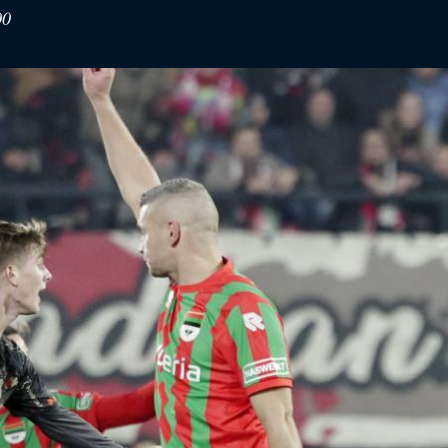
00
B Expertise
is- en innovatiecentrum voor Betaald
bal.
B Shop