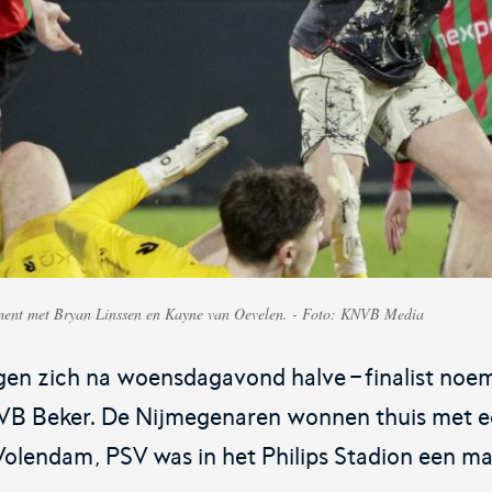
iners
Voor de teams van morgen.
De o
Futsal Euro 2022
Dug
De officiële toernooipagina voor het EK
De d
je en
Futsal 2022.
ment met Bryan Linssen en Kayne van Oevelen. - Foto: KNVB Media
n zich na woensdagavond halve-finalist noem
VB Beker. De Nijmegenaren wonnen thuis met 
Volendam, PSV was in het Philips Stadion een ma