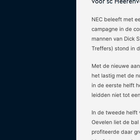
voor sc Heerenv
Eén Tweetje
NEC beleeft met een
De online community voor bestuurder
campagne in de com
het amateurvoetbal.
mannen van Dick S
Treffers) stond in
Met de nieuwe aan
het lastig met de n
in de eerste helft 
leidden niet tot een
In de tweede helft 
Oevelen liet de ba
profiteerde daar g