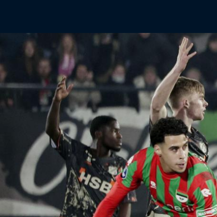
Eurojackpot KNVB Beker
Voor het laatste nieuws, uitslagen en
programma van de Eurojackpot KNV
Beker.
Rinus