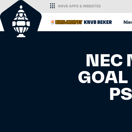
KNVB
APPS
& WEBSITES
Home
Ni
NEC 
GOAL 
KNVB.nl
PS
Voor nieuws en ondersteuning van h
Nederlandse voetbal.