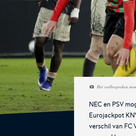
De online assistent voor alle jeugdtra
van Nederland.
KNVB Ticketshop
Het officiële verkoopkanaal voor de
KNVB. Koop hier je tickets voor Oran
Het veelbesproken mo
de Eurojackpot KNVB Beker.
NEC en PSV moge
Eurojackpot KN
verschil van FC 