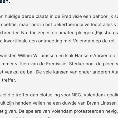
een.
 huidige derde plaats in de Eredivisie een behoorlijk s
s in
petitie, maar ook in het bekertoernooi verloopt alles 
chreuder. Na drie zeges op amateurploegen (Rijnsburg
 de kwartfinale een ontmoeting met Volendam op de rol.
winsten Willum Willumsson en Isak Hansen-Aarøen op
ummer vijftien van de Eredivisie. Sterker nog, de ploeg 
het vaakst de bal. De vele kansen van onder anderen Aur
 treffer.
viel die treffer dan plotseling voor NEC. Volendam-goal
l uit zijn handen vallen na een duwtje van Bryan Linsse
retig van. De spelers van Volendam protesteerden hevig,