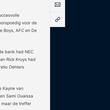
uccesvolle
voorspoedig voor de
se Boys, AFC en De
 de bank had NEC
van Rick Kruys had
elio Oehlers
ie Kayne van
n en Sami Ouaissa
 maar de treffer