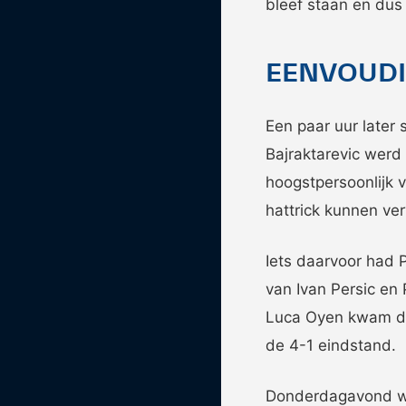
bleef staan en dus 
EENVOUDI
Een paar uur later
Bajraktarevic werd
hoogstpersoonlijk v
hattrick kunnen ve
Iets daarvoor had P
van Ivan Persic en
Luca Oyen kwam dez
de 4-1 eindstand.
Donderdagavond wor