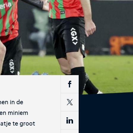
fficiële webshop van de KNVB.
out
igitale leeromgeving van de KNVB
en in de
een miniem
atje te groot