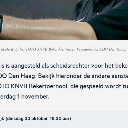
iners
Voor de teams van morgen.
De o
t in De Kuip het TOTO KNVB Bekerduel tussen Feyenoord en ADO Den Haag.
Futsal Euro 2022
Dug
is aangesteld als scheidsrechter voor het beke
De officiële toernooipagina voor het EK
De d
O Den Haag. Bekijk hieronder de andere aanstel
je en
Futsal 2022.
OTO KNVB Bekertoernooi, die gespeeld wordt tu
erdag 1 november.
k (dinsdag 30 oktober, 18.30 uur)