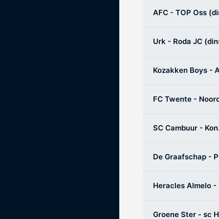
AFC - TOP Oss (di
Eén Tweetje
De online community voor bestuurder
Urk - Roda JC (din
het amateurvoetbal.
Kozakken Boys - A
FC Twente - Noord
SC Cambuur - Kon.
De Graafschap - P
Heracles Almelo -
Groene Ster - sc 