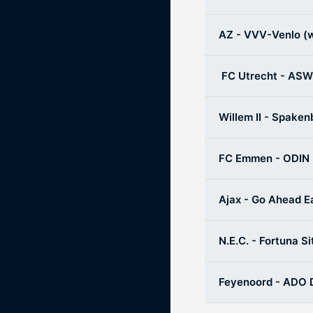
AZ - VVV-Venlo (w
FC Utrecht - ASWH
Willem II - Spaken
FC Emmen - ODIN 5
Ajax - Go Ahead E
N.E.C. - Fortuna S
Feyenoord - ADO D