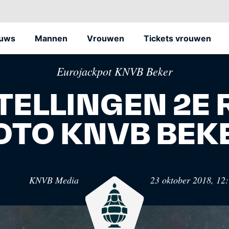
euws
Mannen
Vrouwen
Tickets vrouwen
Eurojackpot KNVB Beker
ELLINGEN 2E
OTO KNVB BEK
Oranje
Voe
et
Het officiële kanaal van de KNVB voor alle
Hét 
KNVB Media
23 oktober 2018, 12
Oranjefans.
Nede