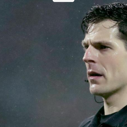
Eurojackpot Vrouwen
KNV
Eredivisie
Het officiële kanaal van de Eurojackpot
Kenn
B
Vrouwen Eredivisie met het laatste
Voet
nieuws, programma, standen en alle
samenvattingen.
KNVB Campus
KNV