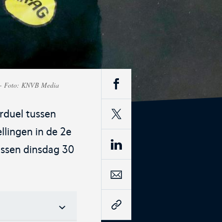
fficiële webshop van de KNVB.
 - Foto: KNVB Media
out
rduel tussen
igitale leeromgeving van de KNVB
lingen in de 2e
ssen dinsdag 30