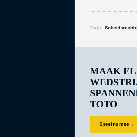
Tags:
scheidsrecht
MAAK EL
WEDSTRI
SPANNEN
TOTO
Speel nu mee