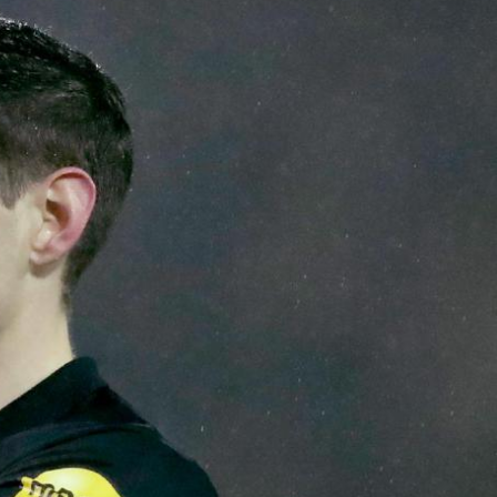
B Expertise
is- en innovatiecentrum voor Betaald
bal.
B Shop