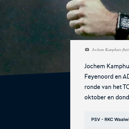
De online assistent voor alle jeugdtra
van Nederland.
Jochem Kamphuis flui
KNVB Ticketshop
Jochem Kamphuis 
Het officiële verkoopkanaal voor de
Feyenoord en AD
KNVB. Koop hier je tickets voor Oran
ronde van het T
de Eurojackpot KNVB Beker.
oktober en dond
PSV - RKC Waalwij