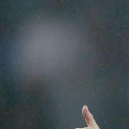
Eurojackpot KNVB Beker
Voor het laatste nieuws, uitslagen en
programma van de Eurojackpot KNV
Beker.
Rinus