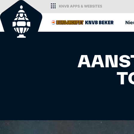
KNVB
APPS
& WEBSITES
Home
Ni
AANST
T
KNVB.nl
Voor nieuws en ondersteuning van h
Nederlandse voetbal.