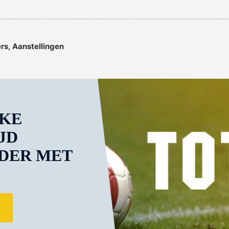
ers
,
aanstellingen
KE
JD
DER MET