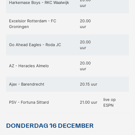
voor het EK Futsal 2022.
de KNVB
Harkemase Boys - RKC Waalwijk
uur
Excelsior Rotterdam - FC
20.00
Groningen
uur
20.00
Go Ahead Eagles - Roda JC
uur
Eén Tweetje
20.00
AZ - Heracles Almelo
uur
De online community voor
bestuurders in het
amateurvoetbal.
Ajax - Barendrecht
20.15 uur
live op
PSV - Fortuna Sittard
21.00 uur
ESPN
DONDERDAG 16 DECEMBER