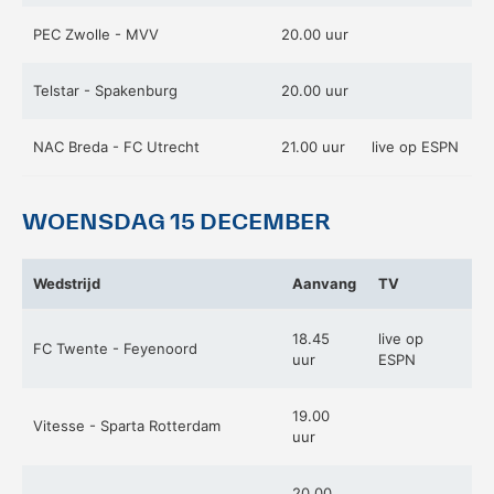
PEC Zwolle - MVV
20.00 uur
Telstar - Spakenburg
20.00 uur
KNVB Shop
KNVB Ticketshop
NAC Breda - FC Utrecht
21.00 uur
live op ESPN
De officiële webshop van de
Het officiële verkoopkanaal
KNVB.
voor de KNVB. Koop hier je
tickets voor Oranje en de
WOENSDAG 15 DECEMBER
Eurojackpot KNVB Beker.
Wedstrijd
Aanvang
TV
18.45
live op
FC Twente - Feyenoord
uur
ESPN
19.00
Vitesse - Sparta Rotterdam
Futsal Euro 2022
Dugout
uur
De officiële toernooipagina
De digitale leeromgeving van
20.00