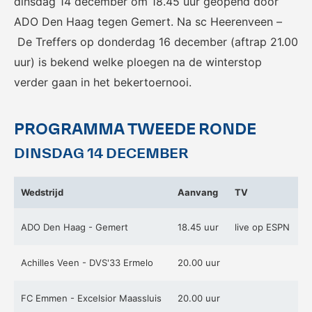
dinsdag 14 december om 18.45 uur geopend door
Het officiële kanaal van de
Kennis- en innovatiecentrum
Eurojackpot Vrouwen
voor Betaald Voetbal.
ADO Den Haag tegen Gemert. Na sc Heerenveen –
Eredivisie met het laatste
De Treffers op donderdag 16 december (aftrap 21.00
nieuws, programma,
uur) is bekend welke ploegen na de winterstop
standen en alle
samenvattingen.
verder gaan in het bekertoernooi.
PROGRAMMA TWEEDE RONDE
DINSDAG 14 DECEMBER
Wedstrijd
Aanvang
TV
Rinus
KNVB Campus
ADO Den Haag - Gemert
18.45 uur
live op ESPN
De online assistent voor alle
Voor de teams van morgen.
jeugdtrainers van Nederland.
Achilles Veen - DVS'33 Ermelo
20.00 uur
FC Emmen - Excelsior Maassluis
20.00 uur