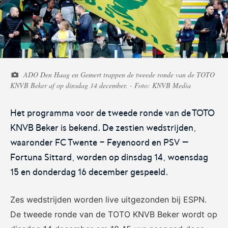
Voetbal.nl
Eurojackpot KNVB
Beker
ADO Den Haag en Gemert trappen de tweede ronde van de TOTO
Hét platform voor
Voor het laatste nieuws,
KNVB Beker af op dinsdag 14 december. - Foto: KNVB Media
amateurvoetballend
uitslagen en programma van
Nederland.
de Eurojackpot KNVB Beker.
Het programma voor de tweede ronde van de TOTO
KNVB Beker is bekend. De zestien wedstrijden,
waaronder FC Twente - Feyenoord en PSV –
Fortuna Sittard, worden op dinsdag 14, woensdag
15 en donderdag 16 december gespeeld.
Eurojackpot Vrouwen
KNVB Expertise
Zes wedstrijden worden live uitgezonden bij ESPN.
Eredivisie
De tweede ronde van de TOTO KNVB Beker wordt op