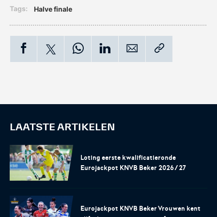
Tags:
halve finale
KNVB Shop
KNVB Ticketshop
De officiële webshop van de
Het officiële verkoopkanaal
KNVB.
voor de KNVB. Koop hier je
tickets voor Oranje en de
Eurojackpot KNVB Beker.
LAATSTE ARTIKELEN
Loting eerste kwalificatieronde
Eurojackpot KNVB Beker 2026/27
Futsal Euro 2022
Dugout
Eurojackpot KNVB Beker Vrouwen kent
De officiële toernooipagina
De digitale leeromgeving van