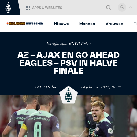
APPS
& WEBSITES
Home
Nieuws
Mannen
Vrouwen
T
Log in met je KNVB Account of
Eurojackpot KNVB Beker
maak een nieuw KNVB Account
aan.
AZ – AJAX EN GO AHEAD
EAGLES – PSV IN HALVE
Inloggen
FINALE
KNVB.nl
Oranje
KNVB Media
14 februari 2022, 10:00
Voor nieuws en
Het officiële kanaal van de
Registreren
ondersteuning van het
KNVB voor alle Oranjefans.
Nederlandse voetbal.