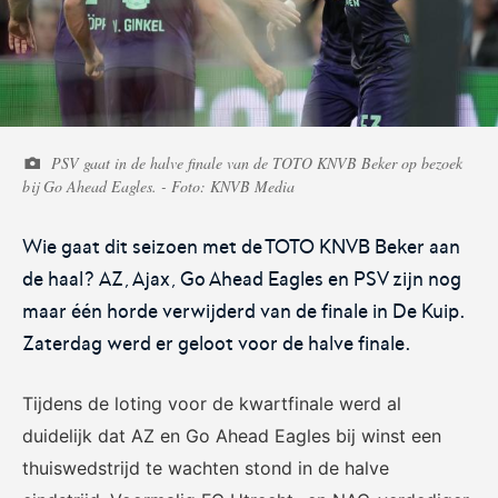
Voetbal.nl
Eurojackpot KNVB
Beker
PSV gaat in de halve finale van de TOTO KNVB Beker op bezoek
Hét platform voor
Voor het laatste nieuws,
bij Go Ahead Eagles. - Foto: KNVB Media
amateurvoetballend
uitslagen en programma van
Nederland.
de Eurojackpot KNVB Beker.
Wie gaat dit seizoen met de TOTO KNVB Beker aan
de haal? AZ, Ajax, Go Ahead Eagles en PSV zijn nog
maar één horde verwijderd van de finale in De Kuip.
Zaterdag werd er geloot voor de halve finale.
Tijdens de loting voor de kwartfinale werd al
Eurojackpot Vrouwen
KNVB Expertise
duidelijk dat AZ en Go Ahead Eagles bij winst een
Eredivisie
thuiswedstrijd te wachten stond in de halve