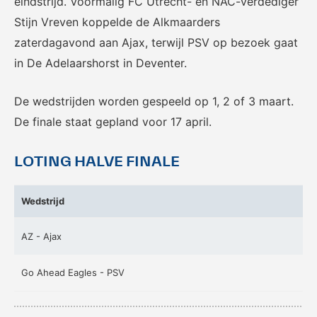
eindstrijd. Voormalig FC Utrecht- en NAC-verdediger
Het officiële kanaal van de
Kennis- en innovatiecentrum
Eurojackpot Vrouwen
voor Betaald Voetbal.
Stijn Vreven koppelde de Alkmaarders
Eredivisie met het laatste
zaterdagavond aan Ajax, terwijl PSV op bezoek gaat
nieuws, programma,
in De Adelaarshorst in Deventer.
standen en alle
samenvattingen.
De wedstrijden worden gespeeld op 1, 2 of 3 maart.
De finale staat gepland voor 17 april.
LOTING HALVE FINALE
Wedstrijd
Rinus
KNVB Campus
AZ - Ajax
De online assistent voor alle
Voor de teams van morgen.
jeugdtrainers van Nederland.
Go Ahead Eagles - PSV