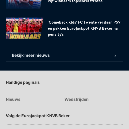
vijf winnaars topscorerstrofee
voor het EK Futsal 2022.
de KNVB
'Comeback kids' FC Twente verslaan PSV
en pakken Eurojackpot KNVB Beker na
penalty's
Bekijk meer nieuws
Eén Tweetje
De online community voor
bestuurders in het
amateurvoetbal.
Handige pagina's
Nieuws
Wedstrijden
Volg de Eurojackpot KNVB Beker