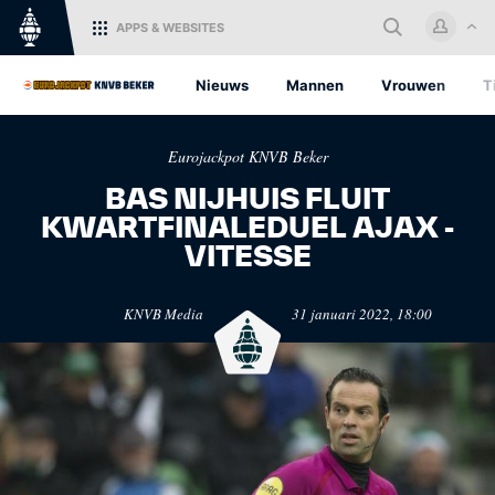
APPS
& WEBSITES
Home
Nieuws
Mannen
Vrouwen
T
Log in met je KNVB Account of
Eurojackpot KNVB Beker
maak een nieuw KNVB Account
aan.
BAS NIJHUIS FLUIT
KWARTFINALEDUEL AJAX -
Inloggen
VITESSE
KNVB.nl
Oranje
KNVB Media
31 januari 2022, 18:00
Voor nieuws en
Het officiële kanaal van de
Registreren
ondersteuning van het
KNVB voor alle Oranjefans.
Nederlandse voetbal.