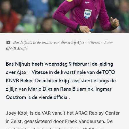
Voetbal.nl
Eurojackpot KNVB
Beker
Bas Nijhuis is de arbiter van dienst bij Ajax - Vitesse. - Foto:
Hét platform voor
Voor het laatste nieuws,
KNVB Media
amateurvoetballend
uitslagen en programma van
Nederland.
de Eurojackpot KNVB Beker.
Bas Nijhuis heeft woensdag 9 februari de leiding
over Ajax - Vitesse in de kwartfinale van de TOTO
KNVB Beker. De arbiter krijgt assistentie langs de
zijlijn van Mario Diks en Rens Bluemink. Ingmar
Oostrom is de vierde official.
Eurojackpot Vrouwen
KNVB Expertise
Joey Kooij is de VAR vanuit het ARAG Replay Center
Eredivisie
in Zeist, geassisteerd door Freek Vandeursen. De