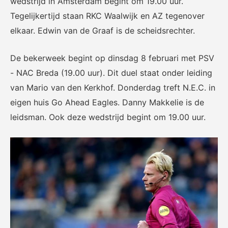
wedstrijd in Amsterdam begint om 19.00 uur.
Het officiële kanaal van de
Kennis- en innovatiecentrum
Eurojackpot Vrouwen
voor Betaald Voetbal.
Tegelijkertijd staan RKC Waalwijk en AZ tegenover
Eredivisie met het laatste
elkaar. Edwin van de Graaf is de scheidsrechter.
nieuws, programma,
standen en alle
samenvattingen.
De bekerweek begint op dinsdag 8 februari met PSV
- NAC Breda (19.00 uur). Dit duel staat onder leiding
van Mario van den Kerkhof. Donderdag treft N.E.C. in
eigen huis Go Ahead Eagles. Danny Makkelie is de
leidsman. Ook deze wedstrijd begint om 19.00 uur.
Rinus
KNVB Campus
De online assistent voor alle
Voor de teams van morgen.
jeugdtrainers van Nederland.