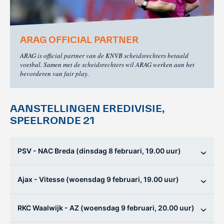
ARAG OFFICIAL PARTNER
KNVB Shop
KNVB Ticketshop
ARAG is official partner van de KNVB scheidsrechters betaald
voetbal. Samen met de scheidsrechters wil ARAG werken aan het
De officiële webshop van de
Het officiële verkoopkanaal
bevorderen van fair play.
KNVB.
voor de KNVB. Koop hier je
tickets voor Oranje en de
Eurojackpot KNVB Beker.
AANSTELLINGEN EREDIVISIE,
SPEELRONDE 21
PSV - NAC Breda (dinsdag 8 februari, 19.00 uur)
Ajax - Vitesse (woensdag 9 februari, 19.00 uur)
Futsal Euro 2022
Dugout
RKC Waalwijk - AZ (woensdag 9 februari, 20.00 uur)
De officiële toernooipagina
De digitale leeromgeving van