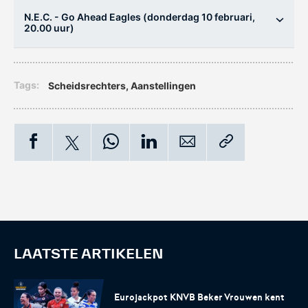
voor het EK Futsal 2022.
de KNVB
N.E.C. - Go Ahead Eagles (donderdag 10 februari,
20.00 uur)
Tags:
scheidsrechters
,
aanstellingen
Eén Tweetje
De online community voor
bestuurders in het
amateurvoetbal.
LAATSTE ARTIKELEN
Eurojackpot KNVB Beker Vrouwen kent