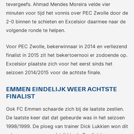
tevergeefs. Ahmad Mendes Moreira velde vier
minuten voor tijd het vonnis over PEC Zwolle door de
2-0 binnen te schieten en Excelsior daarmee naar de
volgende ronde te helpen.
KNVB Shop
KNVB Ticketshop
De officiële webshop van de
Het officiële verkoopkanaal
Voor PEC Zwolle, bekerwinnaar in 2014 en verliezend
KNVB.
voor de KNVB. Koop hier je
tickets voor Oranje en de
finalist in 2015 zit het bekertoernooi er zodoende op.
Eurojackpot KNVB Beker.
Excelsior plaatste zich voor het eerst sinds het
seizoen 2014/2015 voor de achtste finale.
EMMEN EINDELIJK WEER ACHTSTE
FINALIST
Ook FC Emmen schaarde zich bij de laatste zestien.
De laatste keer dat dat gebeurde was in het seizoen
Futsal Euro 2022
Dugout
1998/1999. De ploeg van trainer Dick Lukkien won dit
De officiële toernooipagina
De digitale leeromgeving van