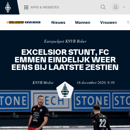
APPS
& WEBSITES
Home
Nieuws
Mannen
Vrouwen
T
Log in met je KNVB Account of
Eurojackpot KNVB Beker
maak een nieuw KNVB Account
aan.
EXCELSIOR STUNT, FC
EMMEN EINDELIJK WEER
Inloggen
EENS BIJ LAATSTE ZESTIEN
KNVB.nl
Oranje
KNVB Media
16 december 2020, 9:30
Voor nieuws en
Het officiële kanaal van de
Registreren
ondersteuning van het
KNVB voor alle Oranjefans.
Nederlandse voetbal.