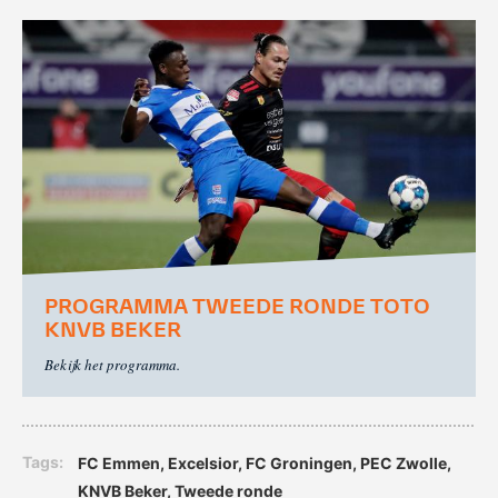
PROGRAMMA TWEEDE RONDE TOTO
KNVB BEKER
Bekijk het programma.
Tags:
FC Emmen
,
Excelsior
,
FC Groningen
,
PEC Zwolle
,
KNVB Beker
,
tweede ronde