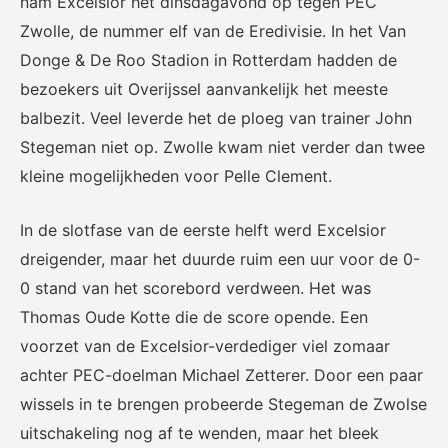
nam Excelsior het dinsdagavond op tegen PEC
Het officiële kanaal van de
Kennis- en innovatiecentrum
Eurojackpot Vrouwen
voor Betaald Voetbal.
Zwolle, de nummer elf van de Eredivisie. In het Van
Eredivisie met het laatste
Donge & De Roo Stadion in Rotterdam hadden de
nieuws, programma,
bezoekers uit Overijssel aanvankelijk het meeste
standen en alle
samenvattingen.
balbezit. Veel leverde het de ploeg van trainer John
Stegeman niet op. Zwolle kwam niet verder dan twee
kleine mogelijkheden voor Pelle Clement.
In de slotfase van de eerste helft werd Excelsior
dreigender, maar het duurde ruim een uur voor de 0-
0 stand van het scorebord verdween. Het was
Rinus
KNVB Campus
Thomas Oude Kotte die de score opende. Een
De online assistent voor alle
Voor de teams van morgen.
voorzet van de Excelsior-verdediger viel zomaar
jeugdtrainers van Nederland.
achter PEC-doelman Michael Zetterer. Door een paar
wissels in te brengen probeerde Stegeman de Zwolse
uitschakeling nog af te wenden, maar het bleek