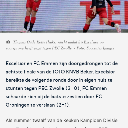
Voetbal.nl
Eurojackpot KNVB
Beker
Thomas Oude Kotte (links) juicht nadat hij Excelsior op
Hét platform voor
Voor het laatste nieuws,
voorsprong heeft gezet tegen PEC Zwolle. - Foto: Soccrates Images
amateurvoetballend
uitslagen en programma van
Nederland.
de Eurojackpot KNVB Beker.
Excelsior en FC Emmen zijn doorgedrongen tot de
achtste finale van de TOTO KNVB Beker. Excelsior
bereikte de volgende ronde door in eigen huis te
stunten tegen PEC Zwolle (2-0), FC Emmen
schaarde zich bij de laatste zestien door FC
Groningen te verslaan (2-1).
Eurojackpot Vrouwen
KNVB Expertise
Eredivisie
Als nummer twaalf van de Keuken Kampioen Divisie