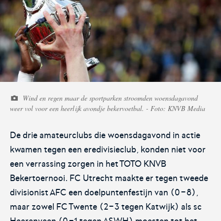
Voetbal.nl
Eurojackpot KNVB
Beker
Hét platform voor
Voor het laatste nieuws,
amateurvoetballend
uitslagen en programma van
Nederland.
de Eurojackpot KNVB Beker.
Wind en regen maar de sportparken stroomden woensdagavond
weer vol voor een heerlijk avondje bekervoetbal. - Foto: KNVB Media
De drie amateurclubs die woensdagavond in actie
kwamen tegen een eredivisieclub, konden niet voor
een verrassing zorgen in het TOTO KNVB
Bekertoernooi. FC Utrecht maakte er tegen tweede
divisionist AFC een doelpuntenfestijn van (0-8),
Eurojackpot Vrouwen
KNVB Expertise
Eredivisie
maar zowel FC Twente (2-3 tegen Katwijk) als sc
Heerenveen (0-1 tegen ASWH) moesten tot het