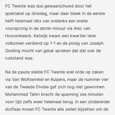
FC Twente was dus gewaarschuwd door het
spektakel op dinsdag, maar daar bleek in de eerste
helft helemaal niks van ondanks een snelle
KNVB Shop
KNVB Ticketshop
voorsprong in de derde minuut via Alec van
Hoorenbeeck. Katwijk kwam een kwartier later
De officiële webshop van de
Het officiële verkoopkanaal
KNVB.
voor de KNVB. Koop hier je
volkomen verdiend op 1-1 en de ploeg van Joseph
tickets voor Oranje en de
Oosting mocht van geluk spreken dat dat ook de
Eurojackpot KNVB Beker.
ruststand was.
Na de pauze stelde FC Twente snel orde op zaken
via Van Wolfswinkel en Kuipers, maar de nummer vier
van de Tweede Divisie gaf zich nog niet gewonnen.
Mohammed Tahiri bracht de spanning zes minuten
voor tijd zelfs weer helemaal terug. In een zinderende
Futsal Euro 2022
Dugout
slotfase moest FC Twente alle zeilen bijzetten om de
De officiële toernooipagina
De digitale leeromgeving van