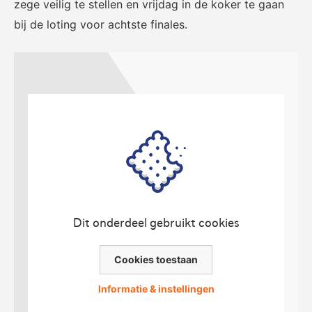
zege veilig te stellen en vrijdag in de koker te gaan
voor het EK Futsal 2022.
de KNVB
bij de loting voor achtste finales.
Eén Tweetje
De online community voor
bestuurders in het
amateurvoetbal.
Dit onderdeel gebruikt cookies
Cookies toestaan
Informatie & instellingen