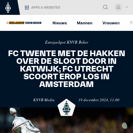
APPS
& WEBSITES
Home
Nieuws
Mannen
Vrouwen
T
Log in met je KNVB Account of
Eurojackpot KNVB Beker
maak een nieuw KNVB Account
aan.
FC TWENTE MET DE HAKKEN
OVER DE SLOOT DOOR IN
Inloggen
KATWIJK; FC UTRECHT
SCOORT EROP LOS IN
KNVB.nl
Oranje
AMSTERDAM
Voor nieuws en
Het officiële kanaal van de
Registreren
ondersteuning van het
KNVB voor alle Oranjefans.
KNVB Media
19 december 2024, 11:00
Nederlandse voetbal.