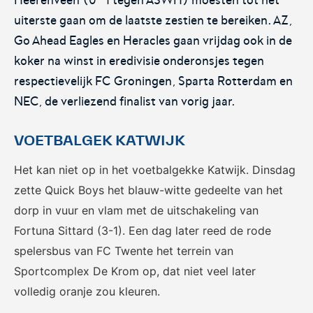
Het officiële kanaal van de
Kennis- en innovatiecentrum
Eurojackpot Vrouwen
voor Betaald Voetbal.
uiterste gaan om de laatste zestien te bereiken. AZ,
Eredivisie met het laatste
Go Ahead Eagles en Heracles gaan vrijdag ook in de
nieuws, programma,
koker na winst in eredivisie onderonsjes tegen
standen en alle
samenvattingen.
respectievelijk FC Groningen, Sparta Rotterdam en
NEC, de verliezend finalist van vorig jaar.
VOETBALGEK KATWIJK
Het kan niet op in het voetbalgekke Katwijk. Dinsdag
zette Quick Boys het blauw-witte gedeelte van het
dorp in vuur en vlam met de uitschakeling van
Rinus
KNVB Campus
Fortuna Sittard (3-1). Een dag later reed de rode
De online assistent voor alle
Voor de teams van morgen.
spelersbus van FC Twente het terrein van
jeugdtrainers van Nederland.
Sportcomplex De Krom op, dat niet veel later
volledig oranje zou kleuren.