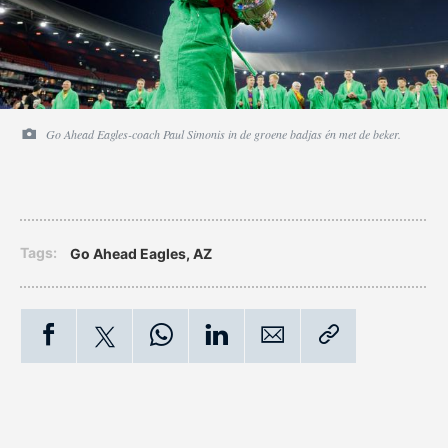
Go Ahead Eagles-coach Paul Simonis in de groene badjas én met de beker.
Tags:
Go Ahead Eagles
,
AZ