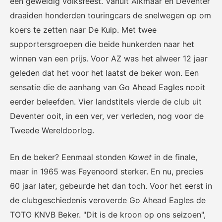
een geweldig volksfeest. Vanuit Alkmaar en Deventer
Het officiële kanaal van de
Kennis- en innovatiecentrum
Eurojackpot Vrouwen
voor Betaald Voetbal.
draaiden honderden touringcars de snelwegen op om
Eredivisie met het laatste
koers te zetten naar De Kuip. Met twee
nieuws, programma,
supportersgroepen die beide hunkerden naar het
standen en alle
samenvattingen.
winnen van een prijs. Voor AZ was het alweer 12 jaar
geleden dat het voor het laatst de beker won. Een
sensatie die de aanhang van Go Ahead Eagles nooit
eerder beleefden. Vier landstitels vierde de club uit
Deventer ooit, in een ver, ver verleden, nog voor de
Tweede Wereldoorlog.
Rinus
KNVB Campus
En de beker? Eenmaal stonden
Kowet
in de finale,
De online assistent voor alle
Voor de teams van morgen.
maar in 1965 was Feyenoord sterker. En nu, precies
jeugdtrainers van Nederland.
60 jaar later, gebeurde het dan toch. Voor het eerst in
de clubgeschiedenis veroverde Go Ahead Eagles de
TOTO KNVB Beker. "Dit is de kroon op ons seizoen",