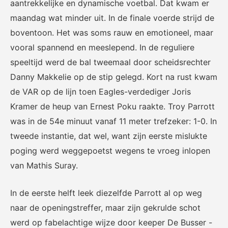
aantrekkelijke en dynamische voetbal. Dat kwam er
voor het EK Futsal 2022.
de KNVB
maandag wat minder uit. In de finale voerde strijd de
boventoon. Het was soms rauw en emotioneel, maar
vooral spannend en meeslepend. In de reguliere
speeltijd werd de bal tweemaal door scheidsrechter
Danny Makkelie op de stip gelegd. Kort na rust kwam
de VAR op de lijn toen Eagles-verdediger Joris
Eén Tweetje
Kramer de heup van Ernest Poku raakte. Troy Parrott
De online community voor
was in de 54e minuut vanaf 11 meter trefzeker: 1-0. In
bestuurders in het
tweede instantie, dat wel, want zijn eerste mislukte
amateurvoetbal.
poging werd weggepoetst wegens te vroeg inlopen
van Mathis Suray.
In de eerste helft leek diezelfde Parrott al op weg
naar de openingstreffer, maar zijn gekrulde schot
werd op fabelachtige wijze door keeper De Busser -