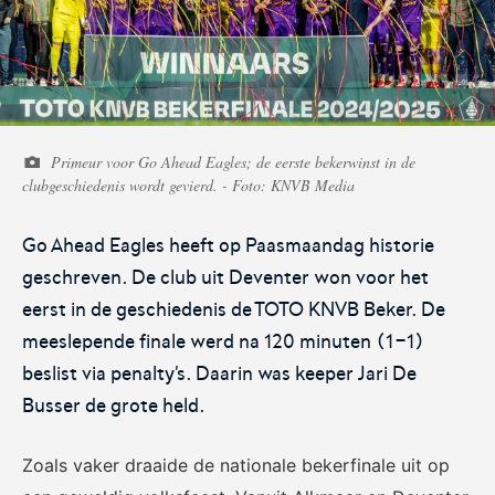
Voetbal.nl
Eurojackpot KNVB
Beker
Primeur voor Go Ahead Eagles; de eerste bekerwinst in de
Hét platform voor
Voor het laatste nieuws,
clubgeschiedenis wordt gevierd. - Foto: KNVB Media
amateurvoetballend
uitslagen en programma van
Nederland.
de Eurojackpot KNVB Beker.
Go Ahead Eagles heeft op Paasmaandag historie
geschreven. De club uit Deventer won voor het
eerst in de geschiedenis de TOTO KNVB Beker. De
meeslepende finale werd na 120 minuten (1-1)
beslist via penalty's. Daarin was keeper Jari De
Busser de grote held.
Eurojackpot Vrouwen
KNVB Expertise
Eredivisie
Zoals vaker draaide de nationale bekerfinale uit op