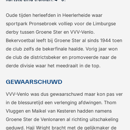
Het officiële kanaal van de
Kennis- en innovatiecentrum
Eurojackpot Vrouwen
voor Betaald Voetbal.
Eredivisie met het laatste
Oude tijden herleefden in Heerlerheide waar
nieuws, programma,
sportpark Pronsebroek volliep voor de Limburgse
standen en alle
derby tussen Groene Ster en VVV-Venlo.
samenvattingen.
Bekervoetbal leeft bij Groene Ster al sinds 1944 toen
de club zelfs de bekerfinale haalde. Vorig jaar won
de club de districtsbeker en promoveerde naar de
derde divisie waar het meedraait in de top.
GEWAARSCHUWD
Rinus
KNVB Campus
VVV-Venlo was dus gewaarschuwd maar kon pas ver
De online assistent voor alle
Voor de teams van morgen.
in de blessuretijd een verlenging afdwingen. Thom
jeugdtrainers van Nederland.
Vluggen en Maikel van Kesteren hadden namens
Groene Ster de Venlonaren al richting uitschakeling
geduwd. Haji Wright bracht met de gelijkmaker de