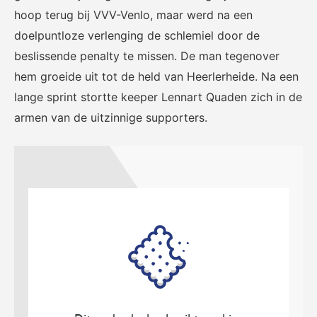
hoop terug bij VVV-Venlo, maar werd na een
doelpuntloze verlenging de schlemiel door de
beslissende penalty te missen. De man tegenover
KNVB Shop
KNVB Ticketshop
hem groeide uit tot de held van Heerlerheide. Na een
lange sprint stortte keeper Lennart Quaden zich in de
De officiële webshop van de
Het officiële verkoopkanaal
KNVB.
voor de KNVB. Koop hier je
armen van de uitzinnige supporters.
tickets voor Oranje en de
Eurojackpot KNVB Beker.
Futsal Euro 2022
Dugout
De officiële toernooipagina
De digitale leeromgeving van