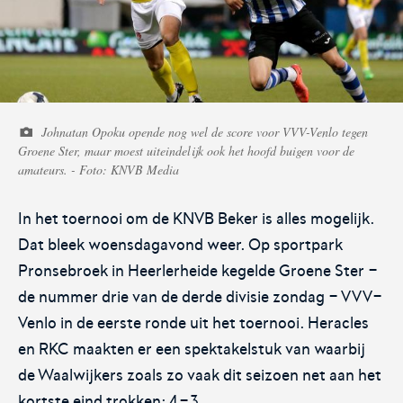
Voetbal.nl
Eurojackpot KNVB
Beker
Johnatan Opoku opende nog wel de score voor VVV-Venlo tegen
Hét platform voor
Voor het laatste nieuws,
Groene Ster, maar moest uiteindelijk ook het hoofd buigen voor de
amateurvoetballend
uitslagen en programma van
amateurs. - Foto: KNVB Media
Nederland.
de Eurojackpot KNVB Beker.
In het toernooi om de KNVB Beker is alles mogelijk.
Dat bleek woensdagavond weer. Op sportpark
Pronsebroek in Heerlerheide kegelde Groene Ster -
de nummer drie van de derde divisie zondag - VVV-
Venlo in de eerste ronde uit het toernooi. Heracles
en RKC maakten er een spektakelstuk van waarbij
Eurojackpot Vrouwen
KNVB Expertise
de Waalwijkers zoals zo vaak dit seizoen net aan het
Eredivisie
kortste eind trokken: 4-3.