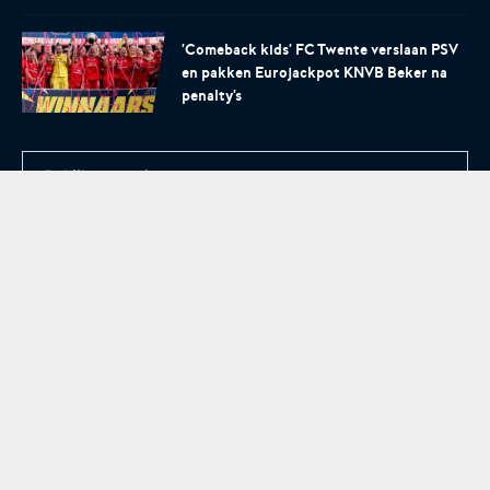
'Comeback kids' FC Twente verslaan PSV
en pakken Eurojackpot KNVB Beker na
penalty's
Bekijk meer nieuws
Handige pagina's
Nieuws
Wedstrijden
Volg de Eurojackpot KNVB Beker