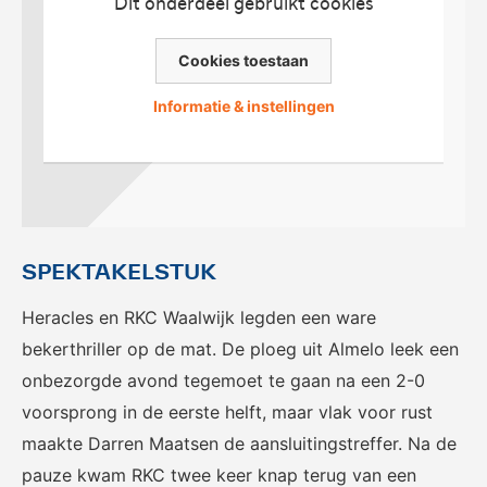
Dit onderdeel gebruikt cookies
voor het EK Futsal 2022.
de KNVB
Cookies toestaan
Informatie & instellingen
Eén Tweetje
De online community voor
SPEKTAKELSTUK
bestuurders in het
amateurvoetbal.
Heracles en RKC Waalwijk legden een ware
bekerthriller op de mat. De ploeg uit Almelo leek een
onbezorgde avond tegemoet te gaan na een 2-0
voorsprong in de eerste helft, maar vlak voor rust
maakte Darren Maatsen de aansluitingstreffer. Na de
pauze kwam RKC twee keer knap terug van een