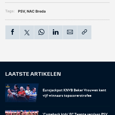
Tags:
PSV
,
NAC Breda
LAATSTE ARTIKELEN
Eurojackpot KNVB Beker Vrouwen kent
vijf winnaars topscorerstrofee
'Comeback kids' FC Twente verslaan PSV