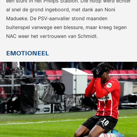
een stunt in het Philips Stadion. Die hoop werd echter
Het officiële kanaal van de
Kennis- en innovatiecentrum
Eurojackpot Vrouwen
voor Betaald Voetbal.
al snel de grond ingeboord, met dank aan Noni
Eredivisie met het laatste
Madueke. De PSV-aanvaller stond maanden
nieuws, programma,
buitenspel vanwege een blessure, maar kreeg tegen
standen en alle
samenvattingen.
NAC weer het vertrouwen van Schmidt.
EMOTIONEEL
Rinus
KNVB Campus
De online assistent voor alle
Voor de teams van morgen.
jeugdtrainers van Nederland.