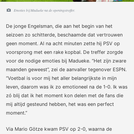
Emoties bij Madueke na de openingstreffer.
De jonge Engelsman, die aan het begin van het
KNVB Shop
KNVB Ticketshop
seizoen zo schitterde, beschaamde dat vertrouwen
De officiële webshop van de
Het officiële verkoopkanaal
geen moment. Al na acht minuten zette hij PSV op
KNVB.
voor de KNVB. Koop hier je
voorsprong met een rake kopbal. De treffer zorgde
tickets voor Oranje en de
voor de nodige emoties bij Madueke. “Het zijn zware
Eurojackpot KNVB Beker.
maanden geweest”, zei de aanvaller tegenover ESPN.
“Voetbal is voor mij het aller belangrijkste in mijn
leven, daarom was ik zo emotioneel na de 1-0. Ik was
zó blij dat ik het moment kon delen met de fans die
mij altijd gesteund hebben, het was een perfect
moment.”
Futsal Euro 2022
Dugout
Via Mario Götze kwam PSV op 2-0, waarna de
De officiële toernooipagina
De digitale leeromgeving van