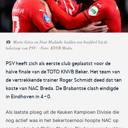
Voetbal.nl
Eurojackpot KNVB
Beker
Mario Götze en Noni Madueke hadden een hoofdrol bij de
Hét platform voor
Voor het laatste nieuws,
bekerzege van PSV. - Foto: KNVB Media
amateurvoetballend
uitslagen en programma van
Nederland.
de Eurojackpot KNVB Beker.
PSV heeft zich als eerste club geplaatst voor de
halve finale van de TOTO KNVB Beker. Het team van
de vertrekkende trainer Roger Schmidt deed dat ten
koste van NAC Breda. De Brabantse clash eindigde
in Eindhoven in 4-0.
Eurojackpot Vrouwen
KNVB Expertise
Als laatste ploeg uit de Keuken Kampioen Divisie die
Eredivisie
nog actief was in het bekertoernooi hoopte NAC op