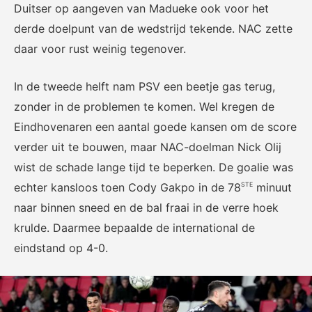
voor het EK Futsal 2022.
de KNVB
Duitser op aangeven van Madueke ook voor het
derde doelpunt van de wedstrijd tekende. NAC zette
daar voor rust weinig tegenover.
In de tweede helft nam PSV een beetje gas terug,
zonder in de problemen te komen. Wel kregen de
Eindhovenaren een aantal goede kansen om de score
Eén Tweetje
verder uit te bouwen, maar NAC-doelman Nick Olij
De online community voor
wist de schade lange tijd te beperken. De goalie was
bestuurders in het
echter kansloos toen Cody Gakpo in de 78
minuut
STE
amateurvoetbal.
naar binnen sneed en de bal fraai in de verre hoek
krulde. Daarmee bepaalde de international de
eindstand op 4-0.