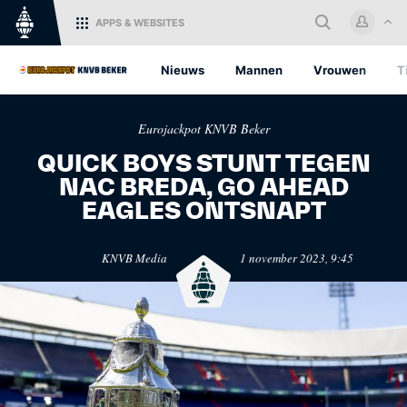
APPS
& WEBSITES
Home
Nieuws
Mannen
Vrouwen
T
Log in met je KNVB Account of
Eurojackpot KNVB Beker
maak een nieuw KNVB Account
aan.
QUICK BOYS STUNT TEGEN
NAC BREDA, GO AHEAD
Inloggen
EAGLES ONTSNAPT
KNVB.nl
Oranje
KNVB Media
1 november 2023, 9:45
Voor nieuws en
Het officiële kanaal van de
Registreren
ondersteuning van het
KNVB voor alle Oranjefans.
Nederlandse voetbal.