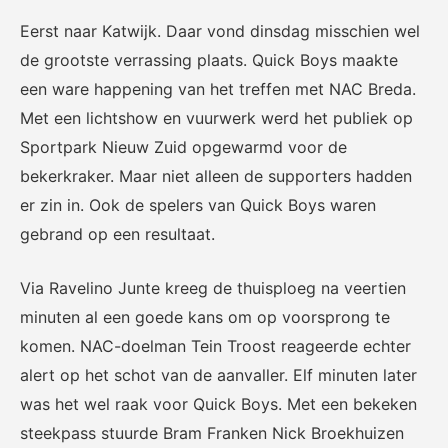
Het officiële kanaal van de
Kennis- en innovatiecentrum
Eurojackpot Vrouwen
voor Betaald Voetbal.
Eerst naar Katwijk. Daar vond dinsdag misschien wel
Eredivisie met het laatste
de grootste verrassing plaats. Quick Boys maakte
nieuws, programma,
een ware happening van het treffen met NAC Breda.
standen en alle
samenvattingen.
Met een lichtshow en vuurwerk werd het publiek op
Sportpark Nieuw Zuid opgewarmd voor de
bekerkraker. Maar niet alleen de supporters hadden
er zin in. Ook de spelers van Quick Boys waren
gebrand op een resultaat.
Via Ravelino Junte kreeg de thuisploeg na veertien
Rinus
KNVB Campus
minuten al een goede kans om op voorsprong te
De online assistent voor alle
Voor de teams van morgen.
komen. NAC-doelman Tein Troost reageerde echter
jeugdtrainers van Nederland.
alert op het schot van de aanvaller. Elf minuten later
was het wel raak voor Quick Boys. Met een bekeken
steekpass stuurde Bram Franken Nick Broekhuizen