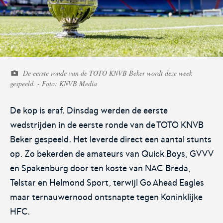
Voetbal.nl
Eurojackpot KNVB
Beker
De eerste ronde van de TOTO KNVB Beker wordt deze week
Hét platform voor
Voor het laatste nieuws,
gespeeld. - Foto: KNVB Media
amateurvoetballend
uitslagen en programma van
Nederland.
de Eurojackpot KNVB Beker.
De kop is eraf. Dinsdag werden de eerste
wedstrijden in de eerste ronde van de TOTO KNVB
Beker gespeeld. Het leverde direct een aantal stunts
op. Zo bekerden de amateurs van Quick Boys, GVVV
en Spakenburg door ten koste van NAC Breda,
Telstar en Helmond Sport, terwijl Go Ahead Eagles
Eurojackpot Vrouwen
KNVB Expertise
maar ternauwernood ontsnapte tegen Koninklijke
Eredivisie
HFC.