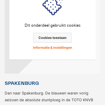
voor het EK Futsal 2022.
de KNVB
Dit onderdeel gebruikt cookies
Cookies toestaan
Eén Tweetje
Informatie & instellingen
De online community voor
bestuurders in het
amateurvoetbal.
SPAKENBURG
Dan naar Spakenburg. De blauwen waren vorig
seizoen de absolute stuntploeg in de TOTO KNVB