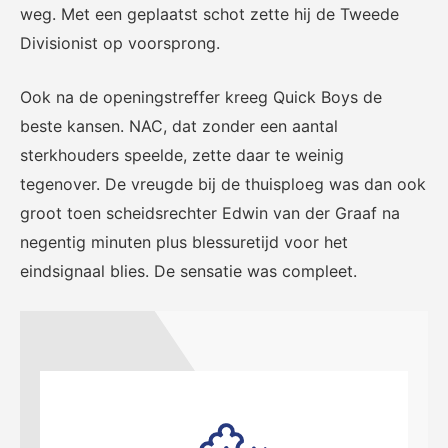
weg. Met een geplaatst schot zette hij de Tweede
Divisionist op voorsprong.
Ook na de openingstreffer kreeg Quick Boys de
KNVB Shop
KNVB Ticketshop
beste kansen. NAC, dat zonder een aantal
De officiële webshop van de
Het officiële verkoopkanaal
sterkhouders speelde, zette daar te weinig
KNVB.
voor de KNVB. Koop hier je
tickets voor Oranje en de
tegenover. De vreugde bij de thuisploeg was dan ook
Eurojackpot KNVB Beker.
groot toen scheidsrechter Edwin van der Graaf na
negentig minuten plus blessuretijd voor het
eindsignaal blies. De sensatie was compleet.
Futsal Euro 2022
Dugout
De officiële toernooipagina
De digitale leeromgeving van