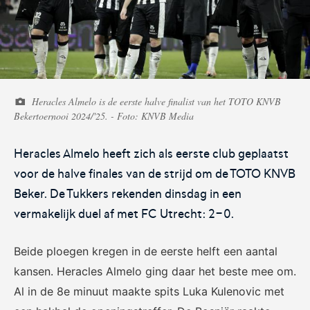
Voetbal.nl
Eurojackpot KNVB
Beker
Heracles Almelo is de eerste halve finalist van het TOTO KNVB
Hét platform voor
Voor het laatste nieuws,
Bekertoernooi 2024/'25. - Foto: KNVB Media
amateurvoetballend
uitslagen en programma van
Nederland.
de Eurojackpot KNVB Beker.
Heracles Almelo heeft zich als eerste club geplaatst
voor de halve finales van de strijd om de TOTO KNVB
Beker. De Tukkers rekenden dinsdag in een
vermakelijk duel af met FC Utrecht: 2-0.
Beide ploegen kregen in de eerste helft een aantal
Eurojackpot Vrouwen
KNVB Expertise
kansen. Heracles Almelo ging daar het beste mee om.
Eredivisie
Al in de 8e minuut maakte spits Luka Kulenovic met