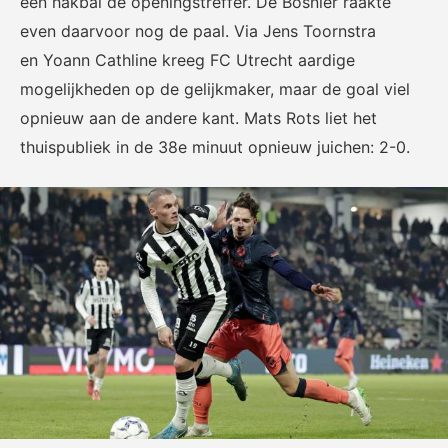
een hakbal de openingstreffer. De Bosniër raakte
Het officiële kanaal van de
Kennis- en innovatiecentrum
Eurojackpot Vrouwen
voor Betaald Voetbal.
even daarvoor nog de paal. Via Jens Toornstra
Eredivisie met het laatste
en Yoann Cathline kreeg FC Utrecht aardige
nieuws, programma,
mogelijkheden op de gelijkmaker, maar de goal viel
standen en alle
samenvattingen.
opnieuw aan de andere kant. Mats Rots liet het
thuispubliek in de 38e minuut opnieuw juichen: 2-0.
Rinus
KNVB Campus
De online assistent voor alle
Voor de teams van morgen.
jeugdtrainers van Nederland.