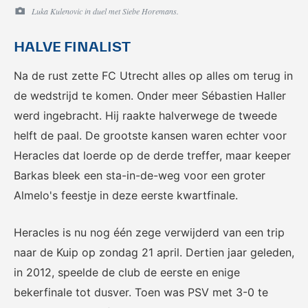
Luka Kulenovic in duel met Siebe Horemans.
HALVE FINALIST
KNVB Shop
KNVB Ticketshop
Na de rust zette FC Utrecht alles op alles om terug in
de wedstrijd te komen. Onder meer Sébastien Haller
De officiële webshop van de
Het officiële verkoopkanaal
KNVB.
voor de KNVB. Koop hier je
werd ingebracht. Hij raakte halverwege de tweede
tickets voor Oranje en de
helft de paal. De grootste kansen waren echter voor
Eurojackpot KNVB Beker.
Heracles dat loerde op de derde treffer, maar keeper
Barkas bleek een sta-in-de-weg voor een groter
Almelo's feestje in deze eerste kwartfinale.
Heracles is nu nog één zege verwijderd van een trip
naar de Kuip op zondag 21 april. Dertien jaar geleden,
in 2012, speelde de club de eerste en enige
Futsal Euro 2022
Dugout
bekerfinale tot dusver. Toen was PSV met 3-0 te
De officiële toernooipagina
De digitale leeromgeving van