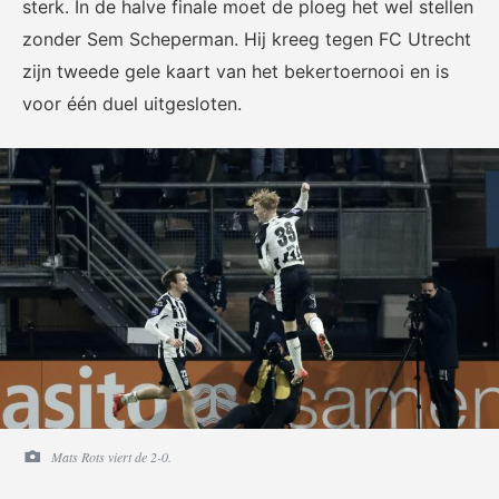
sterk. In de halve finale moet de ploeg het wel stellen
voor het EK Futsal 2022.
de KNVB
zonder Sem Scheperman. Hij kreeg tegen FC Utrecht
zijn tweede gele kaart van het bekertoernooi en is
voor één duel uitgesloten.
Eén Tweetje
De online community voor
bestuurders in het
amateurvoetbal.
Mats Rots viert de 2-0.