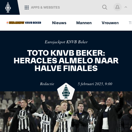
APPS
& WEBSITES
Home
Nieuws
Mannen
Vrouwen
T
Log in met je KNVB Account of
Eurojackpot KNVB Beker
maak een nieuw KNVB Account
aan.
TOTO KNVB BEKER:
HERACLES ALMELO NAAR
Inloggen
HALVE FINALES
KNVB.nl
Oranje
Redactie
5 februari 2025, 9:00
Voor nieuws en
Het officiële kanaal van de
Registreren
ondersteuning van het
KNVB voor alle Oranjefans.
Nederlandse voetbal.