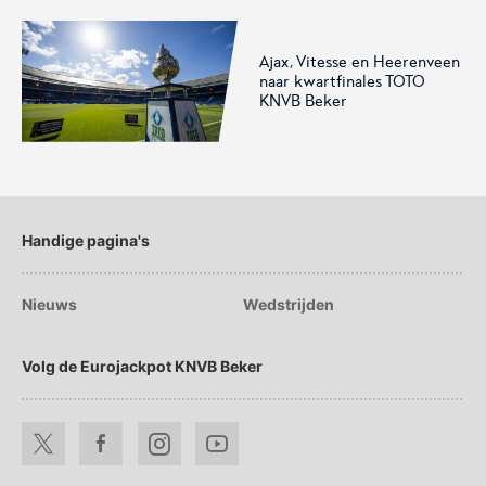
Ajax, Vitesse en Heerenveen
naar kwartfinales TOTO
Voetbal.nl
Eurojackpot KNVB
KNVB Beker
Beker
Hét platform voor
Voor het laatste nieuws,
amateurvoetballend
uitslagen en programma van
Nederland.
de Eurojackpot KNVB Beker.
Handige pagina's
Nieuws
Wedstrijden
Volg de Eurojackpot KNVB Beker
Eurojackpot Vrouwen
KNVB Expertise
Eredivisie