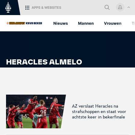
APPS
& WEBSITES
Home
Nieuws
Mannen
Vrouwen
T
Log in met je KNVB Account of
maak een nieuw KNVB Account
aan.
HERACLES ALMELO
Inloggen
KNVB.nl
Oranje
Voor nieuws en
Het officiële kanaal van de
Registreren
ondersteuning van het
KNVB voor alle Oranjefans.
Nederlandse voetbal.
AZ verslaat Heracles na
strafschoppen en staat voor
achtste keer in bekerfinale