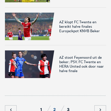
voor het EK Futsal 2022.
de KNVB
AZ klopt FC Twente en
bereikt halve finales
Eurojackpot KNVB Beker
Eén Tweetje
AZ stoot Feyenoord uit de
De online community voor
beker; PSV, FC Twente en
bestuurders in het
HERA United ook door naar
amateurvoetbal.
halve finale
1
2
3