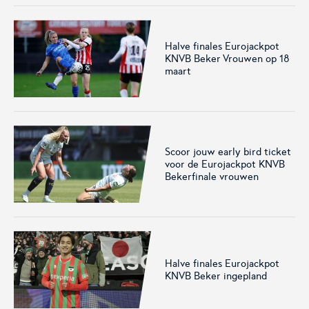
Het officiële kanaal van de
Kennis- en innovatiecentrum
Eurojackpot Vrouwen
voor Betaald Voetbal.
Eredivisie met het laatste
nieuws, programma,
Halve finales Eurojackpot
KNVB Beker Vrouwen op 18
standen en alle
maart
samenvattingen.
Scoor jouw early bird ticket
voor de Eurojackpot KNVB
Bekerfinale vrouwen
Rinus
KNVB Campus
De online assistent voor alle
Voor de teams van morgen.
jeugdtrainers van Nederland.
Halve finales Eurojackpot
KNVB Beker ingepland