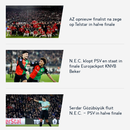
AZ opnieuw finalist na zege
op Telstar in halve finale
Voetbal.nl
Eurojackpot KNVB
Beker
Hét platform voor
Voor het laatste nieuws,
amateurvoetballend
uitslagen en programma van
Nederland.
de Eurojackpot KNVB Beker.
N.E.C. klopt PSV en staat in
finale Eurojackpot KNVB
Beker
Serdar Gözübüyük fluit
Eurojackpot Vrouwen
KNVB Expertise
N.E.C. - PSV in halve finale
Eredivisie