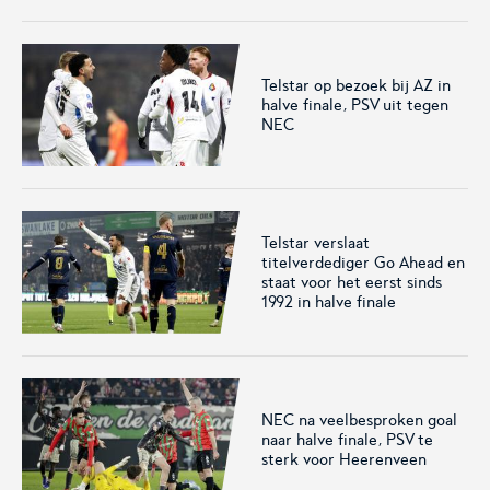
Telstar op bezoek bij AZ in
halve finale, PSV uit tegen
KNVB Shop
KNVB Ticketshop
NEC
De officiële webshop van de
Het officiële verkoopkanaal
KNVB.
voor de KNVB. Koop hier je
tickets voor Oranje en de
Eurojackpot KNVB Beker.
Telstar verslaat
titelverdediger Go Ahead en
staat voor het eerst sinds
1992 in halve finale
NEC na veelbesproken goal
Futsal Euro 2022
Dugout
naar halve finale, PSV te
sterk voor Heerenveen
De officiële toernooipagina
De digitale leeromgeving van