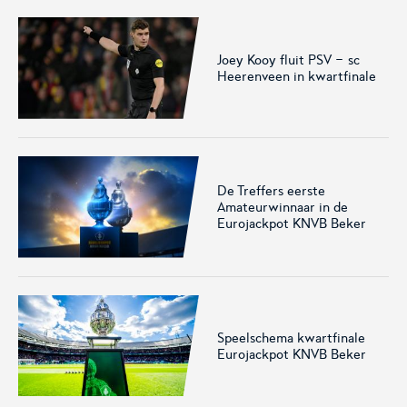
Joey Kooy fluit PSV - sc
Heerenveen in kwartfinale
Voetbal.nl
Eurojackpot KNVB
Beker
Hét platform voor
Voor het laatste nieuws,
amateurvoetballend
uitslagen en programma van
Nederland.
de Eurojackpot KNVB Beker.
De Treffers eerste
Amateurwinnaar in de
Eurojackpot KNVB Beker
Speelschema kwartfinale
Eurojackpot Vrouwen
KNVB Expertise
Eurojackpot KNVB Beker
Eredivisie