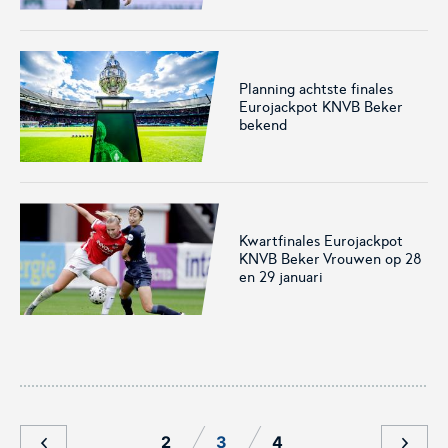
voor het EK Futsal 2022.
de KNVB
Planning achtste finales
Eurojackpot KNVB Beker
bekend
Eén Tweetje
De online community voor
Kwartfinales Eurojackpot
bestuurders in het
KNVB Beker Vrouwen op 28
amateurvoetbal.
en 29 januari
2
3
4