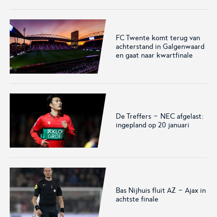
FC Twente komt terug van
achterstand in Galgenwaard
KNVB Shop
KNVB Ticketshop
en gaat naar kwartfinale
De officiële webshop van de
Het officiële verkoopkanaal
KNVB.
voor de KNVB. Koop hier je
tickets voor Oranje en de
Eurojackpot KNVB Beker.
De Treffers - NEC afgelast:
ingepland op 20 januari
Bas Nijhuis fluit AZ - Ajax in
Futsal Euro 2022
Dugout
achtste finale
De officiële toernooipagina
De digitale leeromgeving van