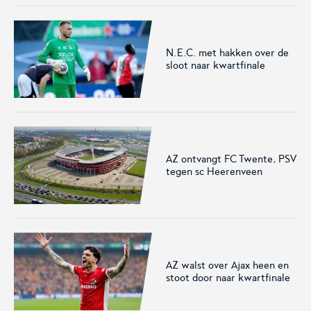
Het officiële kanaal van de
Kennis- en innovatiecentrum
Eurojackpot Vrouwen
voor Betaald Voetbal.
Eredivisie met het laatste
nieuws, programma,
N.E.C. met hakken over de
standen en alle
sloot naar kwartfinale
samenvattingen.
AZ ontvangt FC Twente, PSV
tegen sc Heerenveen
Rinus
KNVB Campus
De online assistent voor alle
Voor de teams van morgen.
jeugdtrainers van Nederland.
AZ walst over Ajax heen en
stoot door naar kwartfinale