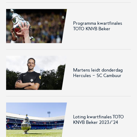
Het officiële kanaal van de
Kennis- en innovatiecentrum
Eurojackpot Vrouwen
voor Betaald Voetbal.
Eredivisie met het laatste
nieuws, programma,
Programma kwartfinales
standen en alle
TOTO KNVB Beker
samenvattingen.
Martens leidt donderdag
Hercules - SC Cambuur
Rinus
KNVB Campus
De online assistent voor alle
Voor de teams van morgen.
jeugdtrainers van Nederland.
Loting kwartfinales TOTO
KNVB Beker 2023/'24