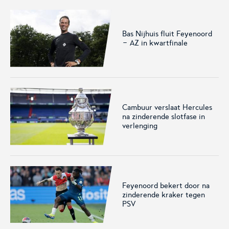
Bas Nijhuis fluit Feyenoord
- AZ in kwartfinale
Voetbal.nl
Eurojackpot KNVB
Beker
Hét platform voor
Voor het laatste nieuws,
amateurvoetballend
uitslagen en programma van
Nederland.
de Eurojackpot KNVB Beker.
Cambuur verslaat Hercules
na zinderende slotfase in
verlenging
Feyenoord bekert door na
zinderende kraker tegen
Eurojackpot Vrouwen
KNVB Expertise
PSV
Eredivisie