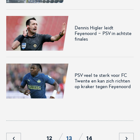
voor het EK Futsal 2022.
de KNVB
Dennis Higler leidt
Feyenoord - PSV in achtste
finales
Eén Tweetje
De online community voor
PSV veel te sterk voor FC
bestuurders in het
Twente en kan zich richten
amateurvoetbal.
op kraker tegen Feyenoord
12
13
14