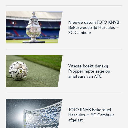
Nieuwe datum TOTO KNVB
Bekerwedstrijd Hercules -
KNVB Shop
KNVB Ticketshop
SC Cambuur
De officiële webshop van de
Het officiële verkoopkanaal
KNVB.
voor de KNVB. Koop hier je
tickets voor Oranje en de
Eurojackpot KNVB Beker.
Vitesse boekt danzkij
Pröpper nipte zege op
amateurs van AFC
TOTO KNVB Bekerduel
Futsal Euro 2022
Dugout
Hercules – SC Cambuur
afgelast
De officiële toernooipagina
De digitale leeromgeving van