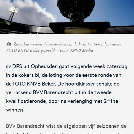
Voetbal.nl
Eurojackpot KNVB
Beker
Zaterdag werden de eerste duels in de kwalificatierondes van de
Hét platform voor
Voor het laatste nieuws,
TOTO KNVB Beker gespeeld. - Foto: KNVB Media
amateurvoetballend
uitslagen en programma van
Nederland.
de Eurojackpot KNVB Beker.
sv DFS uit Opheusden gaat volgende week zaterdag
in de kokers bij de loting voor de eerste ronde van
de TOTO KNVB Beker. De hoofdklasser schakelde
verrassend BVV Barendrecht uit in de tweede
kwalificatieronde, door na verlenging met 2-1 te
winnen.
Eurojackpot Vrouwen
KNVB Expertise
Eredivisie
BVV Barendrecht wist de afgelopen vijf seizoenen de