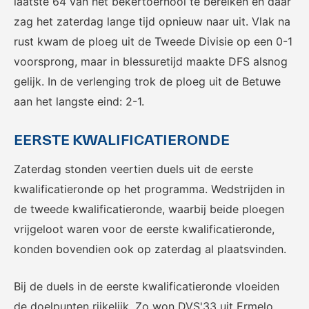
laatste 64 van het bekertoernooi te bereiken en daar
Het officiële kanaal van de
Kennis- en innovatiecentrum
Eurojackpot Vrouwen
voor Betaald Voetbal.
zag het zaterdag lange tijd opnieuw naar uit. Vlak na
Eredivisie met het laatste
rust kwam de ploeg uit de Tweede Divisie op een 0-1
nieuws, programma,
voorsprong, maar in blessuretijd maakte DFS alsnog
standen en alle
samenvattingen.
gelijk. In de verlenging trok de ploeg uit de Betuwe
aan het langste eind: 2-1.
EERSTE KWALIFICATIERONDE
Zaterdag stonden veertien duels uit de eerste
kwalificatieronde op het programma. Wedstrijden in
de tweede kwalificatieronde, waarbij beide ploegen
Rinus
KNVB Campus
vrijgeloot waren voor de eerste kwalificatieronde,
De online assistent voor alle
Voor de teams van morgen.
jeugdtrainers van Nederland.
konden bovendien ook op zaterdag al plaatsvinden.
Bij de duels in de eerste kwalificatieronde vloeiden
de doelpunten rijkelijk. Zo won DVS'33 uit Ermelo