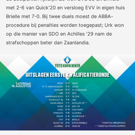
met 2-6 van Quick'20 en versloeg EVV in eigen huis
Brielle met 7-0. Bij twee duels moest de ABBA-
procedure bij penalties worden toegepast; Urk won
KNVB Shop
KNVB Ticketshop
op die manier van SDO en Achilles '29 nam de
strafschoppen beter dan Zaanlandia.
De officiële webshop van de
Het officiële verkoopkanaal
KNVB.
voor de KNVB. Koop hier je
tickets voor Oranje en de
Eurojackpot KNVB Beker.
Futsal Euro 2022
Dugout
De officiële toernooipagina
De digitale leeromgeving van