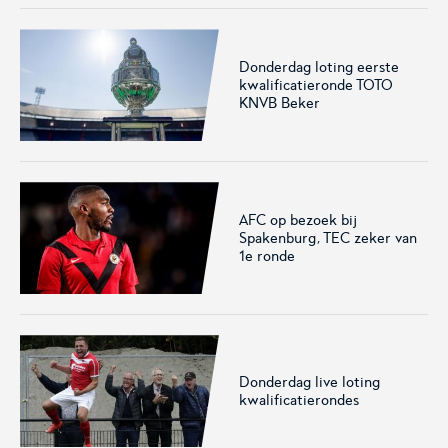
Het officiële kanaal van de
Kennis- en innovatiecentrum
Eurojackpot Vrouwen
voor Betaald Voetbal.
Eredivisie met het laatste
nieuws, programma,
Donderdag loting eerste
kwalificatieronde TOTO
standen en alle
KNVB Beker
samenvattingen.
AFC op bezoek bij
Spakenburg, TEC zeker van
1e ronde
Rinus
KNVB Campus
De online assistent voor alle
Voor de teams van morgen.
jeugdtrainers van Nederland.
Donderdag live loting
kwalificatierondes