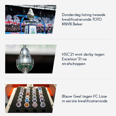
Donderdag loting tweede
kwalificatieronde TOTO
Voetbal.nl
Eurojackpot KNVB
KNVB Beker
Beker
Hét platform voor
Voor het laatste nieuws,
amateurvoetballend
uitslagen en programma van
Nederland.
de Eurojackpot KNVB Beker.
HSC'21 wint derby tegen
Excelsior'31 na
strafschoppen
Blauw Geel tegen FC Lisse
Eurojackpot Vrouwen
KNVB Expertise
in eerste kwalificatieronde
Eredivisie