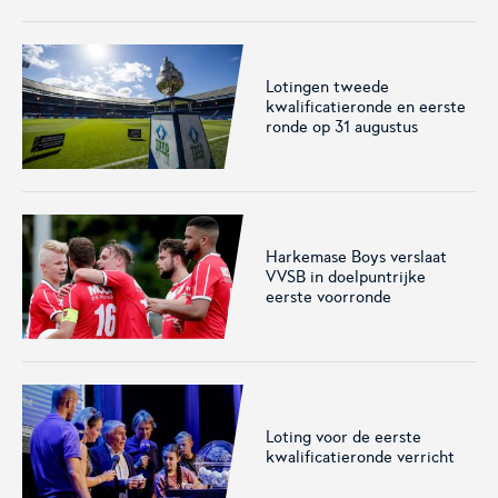
Lotingen tweede
kwalificatieronde en eerste
KNVB Shop
KNVB Ticketshop
ronde op 31 augustus
De officiële webshop van de
Het officiële verkoopkanaal
KNVB.
voor de KNVB. Koop hier je
tickets voor Oranje en de
Eurojackpot KNVB Beker.
Harkemase Boys verslaat
VVSB in doelpuntrijke
eerste voorronde
Loting voor de eerste
Futsal Euro 2022
Dugout
kwalificatieronde verricht
De officiële toernooipagina
De digitale leeromgeving van