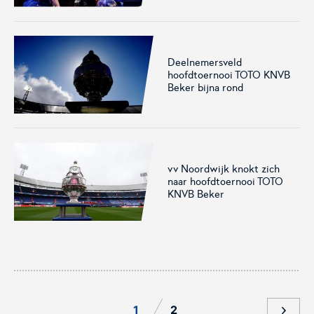
voor het EK Futsal 2022.
de KNVB
Deelnemersveld
hoofdtoernooi TOTO KNVB
Beker bijna rond
Eén Tweetje
De online community voor
vv Noordwijk knokt zich
bestuurders in het
naar hoofdtoernooi TOTO
amateurvoetbal.
KNVB Beker
1
2