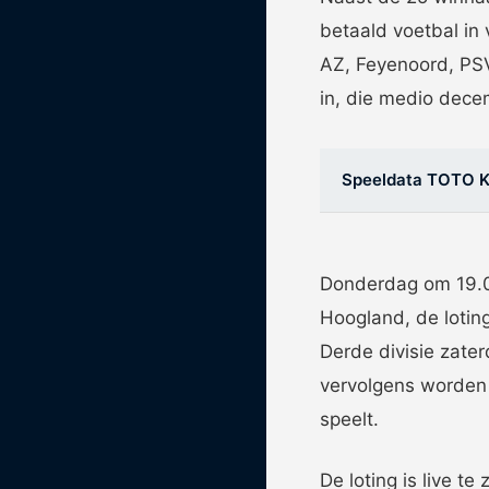
betaald voetbal in 
AZ, Feyenoord, PSV
in, die medio dece
Speeldata TOTO K
Donderdag om 19.00
Hoogland, de loting
Derde divisie zate
vervolgens worden e
speelt.
De loting is live t