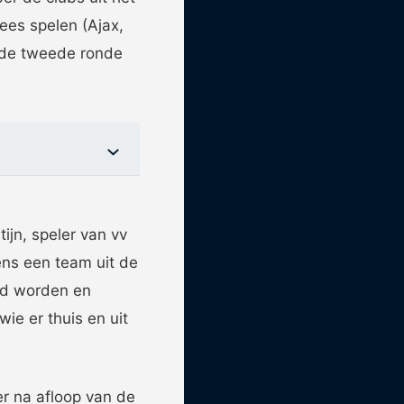
pees spelen (Ajax,
 de tweede ronde
jn, speler van vv
kens een team uit de
ld worden en
ie er thuis en uit
er na afloop van de