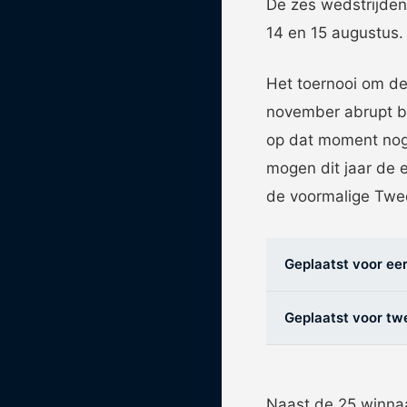
De zes wedstrijden
14 en 15 augustus.
Eén Tweetje
De online community voor bestuurder
Het toernooi om d
het amateurvoetbal.
november abrupt b
op dat moment nog 
mogen dit jaar de e
de voormalige Twee
Geplaatst voor eer
Geplaatst voor tw
Naast de 25 winnaa