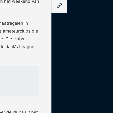
 in het weekend van
aatregelen in
e amateurclubs die
e. Die clubs
 de Jack’s League,
r de clubs uit het