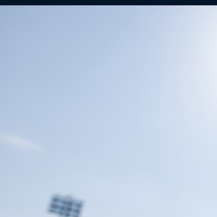
Eurojackpot KNVB Beker
Voor het laatste nieuws, uitslagen en
programma van de Eurojackpot KNV
Beker.
Rinus