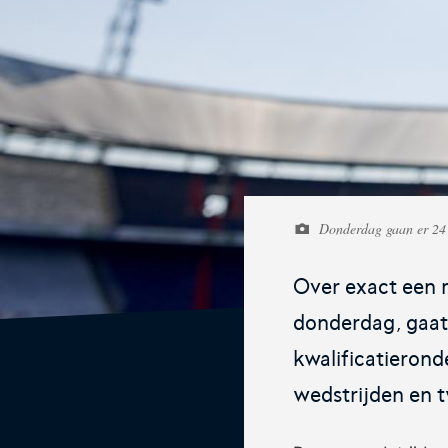
De online assistent voor alle jeugdtra
van Nederland.
KNVB Ticketshop
Donderdag gaan er 24 
Het officiële verkoopkanaal voor de
KNVB. Koop hier je tickets voor Oran
Over exact een 
de Eurojackpot KNVB Beker.
donderdag, gaat
kwalificatieronde
wedstrijden en t