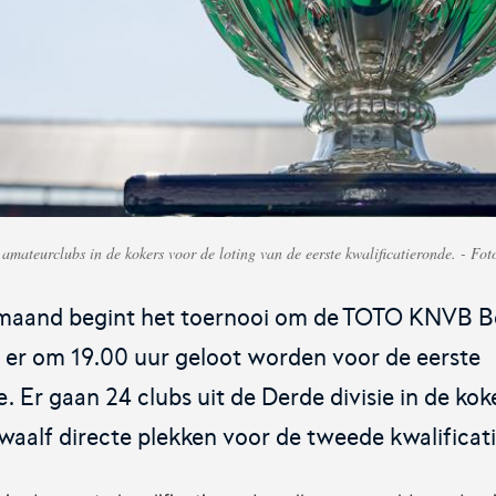
iners
Voor de teams van morgen.
De o
Futsal Euro 2022
Dug
amateurclubs in de kokers voor de loting van de eerste kwalificatieronde. - F
De officiële toernooipagina voor het EK
De d
je en
Futsal 2022.
maand begint het toernooi om de TOTO KNVB B
 er om 19.00 uur geloot worden voor de eerste
. Er gaan 24 clubs uit de Derde divisie in de kok
waalf directe plekken voor de tweede kwalificat