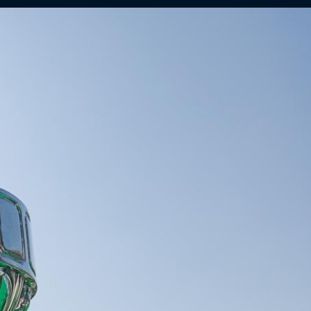
B Expertise
is- en innovatiecentrum voor Betaald
bal.
B Shop