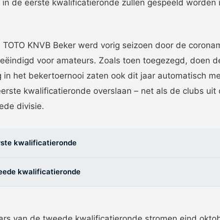
 in de eerste kwalificatieronde zullen gespeeld worden
s in
e TOTO KNVB Beker werd vorig seizoen door de coronam
eëindigd voor amateurs. Zoals toen toegezegd, doen d
in het bekertoernooi zaten ook dit jaar automatisch me
erste kwalificatieronde overslaan – net als de clubs uit
de divisie.
ste kwalificatieronde
eede kwalificatieronde
rs van de tweede kwalificatieronde stromen eind oktobe