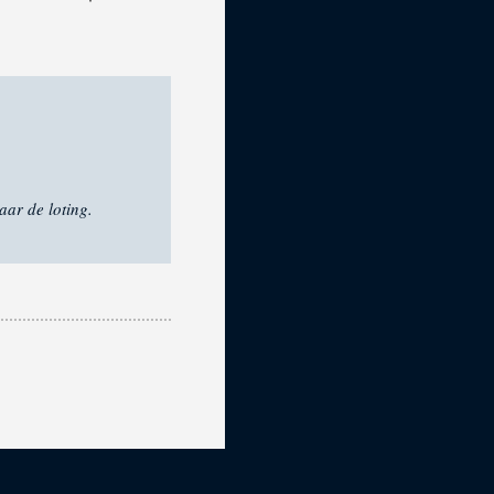
E
aar de loting.