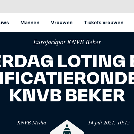
euws
Mannen
Vrouwen
Tickets vrouwen
Eurojackpot KNVB Beker
RDAG LOTING 
FICATIEROND
Oranje
Voe
KNVB BEKER
et
Het officiële kanaal van de KNVB voor alle
Hét 
Oranjefans.
Nede
KNVB Media
14 juli 2021, 10:15