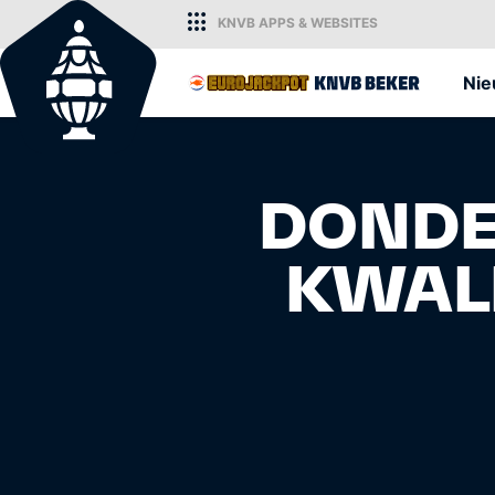
KNVB
APPS
& WEBSITES
Home
Ni
DONDE
KWALI
KNVB.nl
Voor nieuws en ondersteuning van h
Nederlandse voetbal.