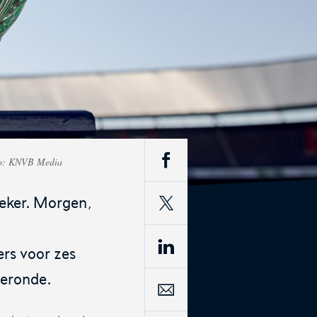
fficiële webshop van de KNVB.
out
oto: KNVB Media
igitale leeromgeving van de KNVB
eker. Morgen,
ers voor zes
ieronde.