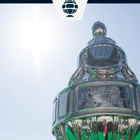
Eurojackpot Vrouwen
KNV
Eredivisie
Het officiële kanaal van de Eurojackpot
Kenn
B
Vrouwen Eredivisie met het laatste
Voet
nieuws, programma, standen en alle
samenvattingen.
KNVB Campus
KNV